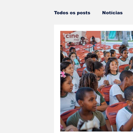
Todos os posts
Notícias
Estado do Rio
Notícias
Dois cafés e a conta
An
Porto Real
Resende