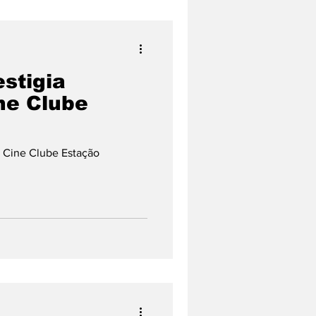
estigia
ne Clube
o Cine Clube Estação