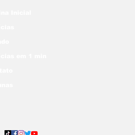
na Inicial
ícias
ado
ícias em 1 min
tato
unas