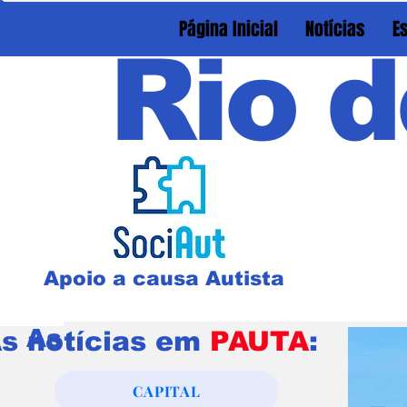
Página Inicial
Notícias
E
Rio d
Apoio a causa Autista
As notícias em
PAUTA
:
s notícias em
PAUTA
:
CAPITAL