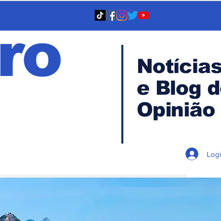
ro
Notícia
e Blog 
TA
Opinião
Log