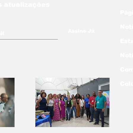
 atualizações
Pági
Not
Assine Já
Est
Not
Con
Col