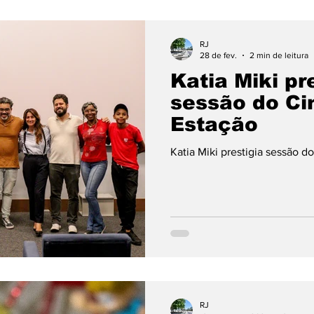
RJ
28 de fev.
2 min de leitura
Katia Miki pr
sessão do Ci
Estação
Katia Miki prestigia sessão d
RJ