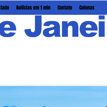
stado
Notícias em 1 min
Contato
Colunas
e Janei
Em PAU