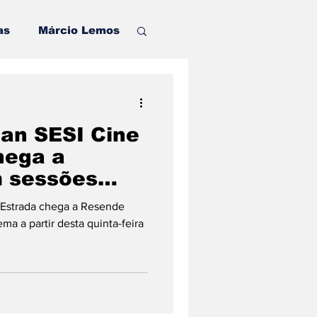
as
Márcio Lemos
o
jan SESI Cine
Pinheiral
hega a
es
 cinema a
enta
a Estrada chega a Resende
uinta-feira