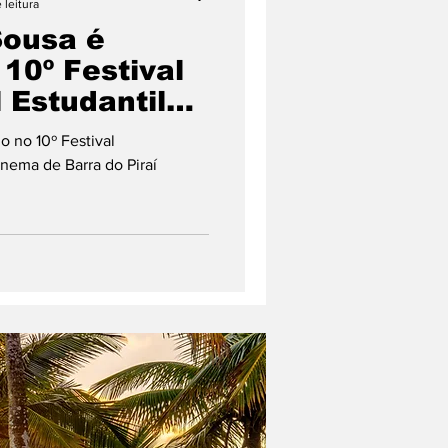
 leitura
Sousa é
10º Festival
 Estudantil
 Barra do
o no 10º Festival
inema de Barra do Piraí