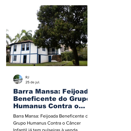
RJ
25 de jul.
Barra Mansa: Feijoada
Beneficente do Grupo
Humanus Contra o
Câncer Infantil já tem
Barra Mansa: Feijoada Beneficente do
pulseiras à venda
Grupo Humanus Contra o Câncer
Infantil já tem pulseiras à venda