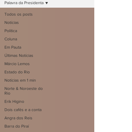
Palavra da Presidenta
Todos os posts
Notícias
Política
Coluna
Em Pauta
Últimas Notícias
Márcio Lemos
Estado do Rio
Notícias em 1 min
Norte & Noroeste do
Rio
Erik Higino
Dois cafés e a conta
Angra dos Reis
Barra do Piraí