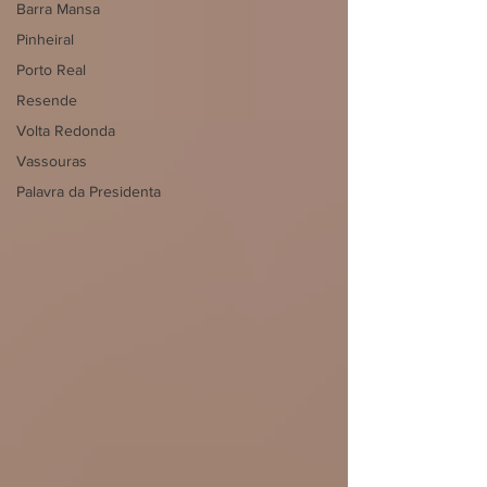
Barra Mansa
Pinheiral
Porto Real
Resende
Volta Redonda
Vassouras
Palavra da Presidenta