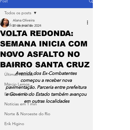
Post
Todos os posts
Alana Oliveira
Todos os posts
21 de mai. de 2024
VOLTA REDONDA:
Notícias
SEMANA INICIA COM
Política
NOVO ASFALTO NO
Coluna
BAIRRO SANTA CRUZ
Em Pauta
Avenida dos Ex-Combatentes 
Últimas Notícias
começou a receber nova 
Márcio Lemos
pavimentação. Parceria entre prefeitura 
Estado do Rio
e Governo do Estado também avançou 
em outras localidades
Notícias em 1 min
Norte & Noroeste do Rio
Erik Higino