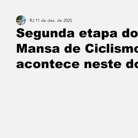
RJ
11 de dez. de 2025
Estado do Rio
Notícias em 1 min
Norte & Noro
Segunda etapa do
Mansa de Ciclism
Dois cafés e a conta
Angra dos Reis
Barra do P
acontece neste d
Porto Real
Resende
Volta Redonda
Vasso