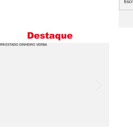
Esc
L
E
M
Destaque
I
C
Q
P
V