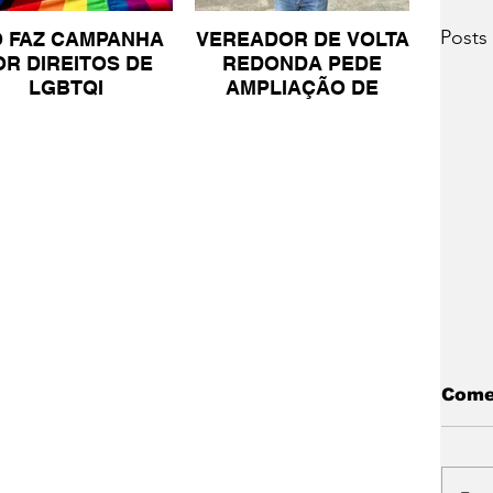
Posts
O FAZ CAMPANHA
VEREADOR DE VOLTA
OR DIREITOS DE
REDONDA PEDE
LGBTQI
AMPLIAÇÃO DE
PROJETO PARA
PESSOAS COM TEA
Come