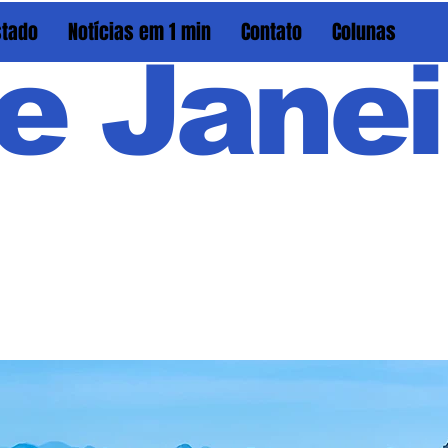
stado
Notícias em 1 min
Contato
Colunas
e Janei
Em PAU