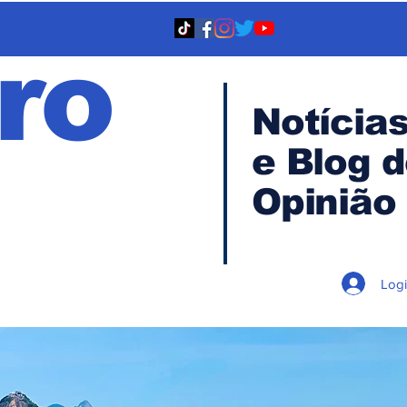
ro
Notícia
e Blog 
TA
Opinião
Log