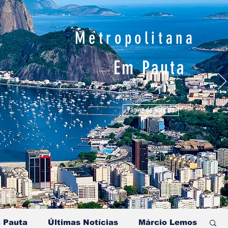
Metropolitana
Em Pauta
Página de Notícias
 Pauta
Últimas Notícias
Márcio Lemos