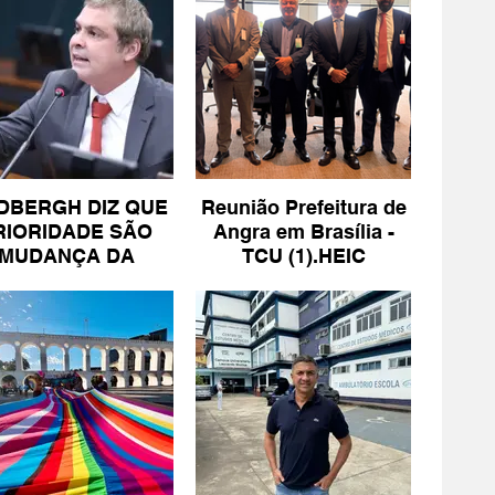
DBERGH DIZ QUE
Reunião Prefeitura de
RIORIDADE SÃO
Angra em Brasília -
MUDANÇA DA
TCU (1).HEIC
ESCALA 6X1 E
ISENÇÃO DE IR