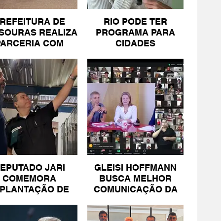
REFEITURA DE
RIO PODE TER
SOURAS REALIZA
PROGRAMA PARA
PARCERIA COM
CIDADES
SICOMÉRCIO E
LITORÂNEAS
FECOMÉRCIO
EPUTADO JARI
GLEISI HOFFMANN
COMEMORA
BUSCA MELHOR
MPLANTAÇÃO DE
COMUNICAÇÃO DA
NIDADE DA PM
ESQUERDA