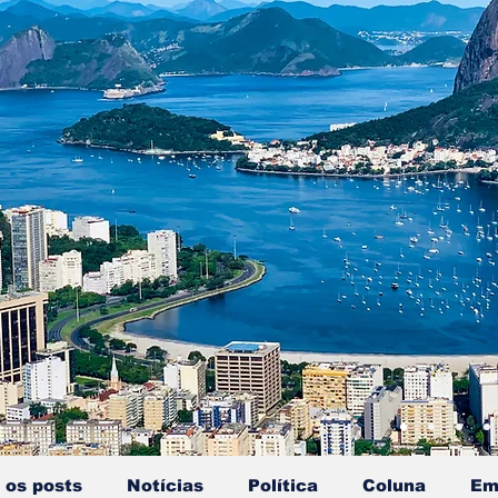
 os posts
Notícias
Política
Coluna
Em