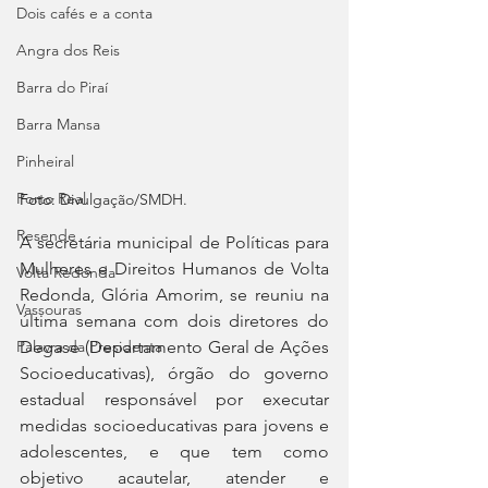
Dois cafés e a conta
Angra dos Reis
Barra do Piraí
Barra Mansa
Pinheiral
Porto Real
Foto:
Divulgação/SMDH.
Resende
A secretária municipal de Políticas para 
Mulheres e Direitos Humanos de Volta 
Volta Redonda
Redonda, Glória Amorim, se reuniu na 
Vassouras
última semana com dois diretores do 
Degase (Departamento Geral de Ações 
Palavra da Presidenta
Socioeducativas), órgão do governo 
estadual responsável por executar 
medidas socioeducativas para jovens e 
adolescentes, e que tem como 
objetivo acautelar, atender e 