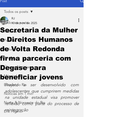
Post
Todos os posts
RJ
Todos os posts
10 de nov. de 2025
Secretaria da Mulher
Notícias
e Direitos Humanos
Política
de Volta Redonda
Coluna
firma parceria com
Em Pauta
Degase para
Últimas Notícias
beneficiar jovens
Márcio Lemos
Estado do Rio
Projeto a ser desenvolvido com 
adolescentes que cumprirem medidas 
Notícias em 1 min
na unidade estadual visa promover 
Norte & Noroeste do Rio
reflexão como parte do processo de 
reintegração
Erik Higino