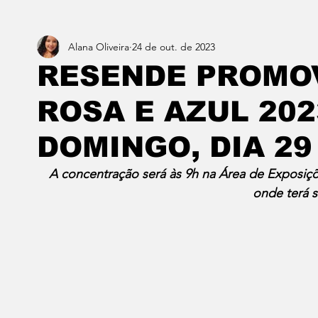
Alana Oliveira
24 de out. de 2023
Estado do Rio
Notícias em 1 min
Norte & Noro
RESENDE PROMO
ROSA E AZUL 202
Dois cafés e a conta
Angra dos Reis
Barra do P
DOMINGO, DIA 29
Porto Real
Resende
Volta Redonda
Vasso
A concentração será às 9h na Área de Exposiçõ
onde terá 