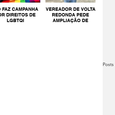
O FAZ CAMPANHA
VEREADOR DE VOLTA
OR DIREITOS DE
REDONDA PEDE
LGBTQI
AMPLIAÇÃO DE
PROJETO PARA
PESSOAS COM TEA
Posts