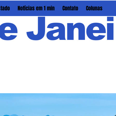
stado
Notícias em 1 min
Contato
Colunas
e Janei
Em PAU