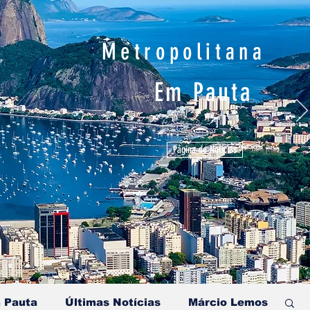
Metropolitana
Em Pauta
Página de Notícias
 Pauta
Últimas Notícias
Márcio Lemos