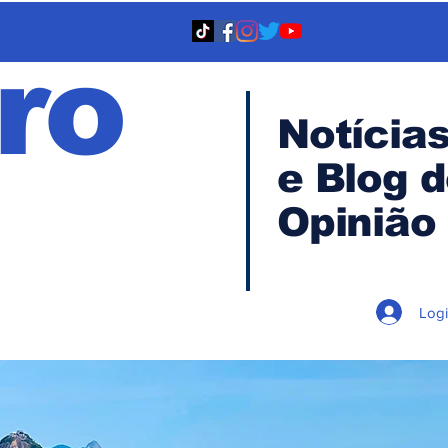
ro
Notícia
e Blog 
TA
Opinião
Log