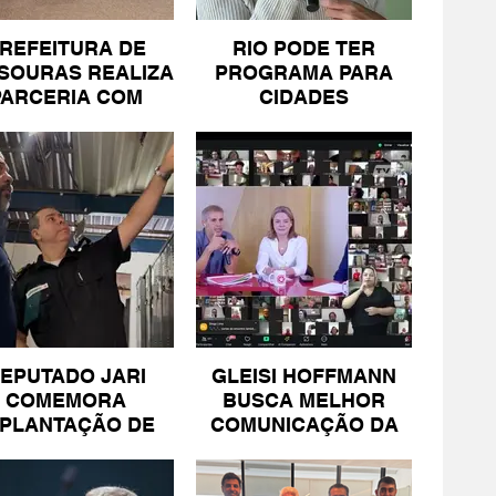
REFEITURA DE
RIO PODE TER
SOURAS REALIZA
PROGRAMA PARA
PARCERIA COM
CIDADES
SICOMÉRCIO E
LITORÂNEAS
FECOMÉRCIO
EPUTADO JARI
GLEISI HOFFMANN
COMEMORA
BUSCA MELHOR
MPLANTAÇÃO DE
COMUNICAÇÃO DA
NIDADE DA PM
ESQUERDA