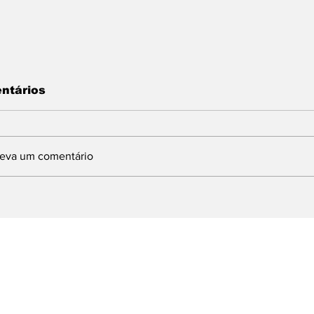
ntários
reva um comentário
TU 2024: ÚLTIMOS
OUTUBRO ROS
IAS PARA PEDIR
PREFEITURA 
ESCONTO COM IPVA
PINHEIRAL P
PALESTRA SO
TEMA