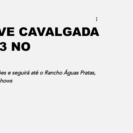
este do Rio
Erik Higino
VE CAVALGADA
3 NO
iraí
Barra Mansa
Pinheiral
uras
Palavra da Presidenta
es e seguirá até o Rancho Águas Pratas, 
shows