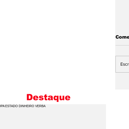
Come
Esc
IP
D
D
Destaque