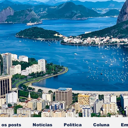
 os posts
Notícias
Política
Coluna
Em