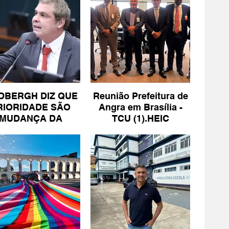
DBERGH DIZ QUE
Reunião Prefeitura de
RIORIDADE SÃO
Angra em Brasília -
MUDANÇA DA
TCU (1).HEIC
ESCALA 6X1 E
ISENÇÃO DE IR