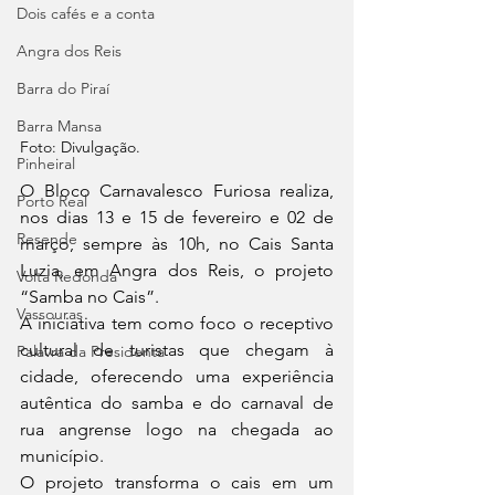
Dois cafés e a conta
Angra dos Reis
Barra do Piraí
Barra Mansa
Foto: Divulgação.
Pinheiral
O Bloco Carnavalesco Furiosa realiza, 
Porto Real
nos dias 13 e 15 de fevereiro e 02 de 
Resende
março, sempre às 10h, no Cais Santa 
Luzia, em Angra dos Reis, o projeto 
Volta Redonda
“Samba no Cais”.
Vassouras
A iniciativa tem como foco o receptivo 
cultural de turistas que chegam à 
Palavra da Presidenta
cidade, oferecendo uma experiência 
autêntica do samba e do carnaval de 
rua angrense logo na chegada ao 
município.
O projeto transforma o cais em um 