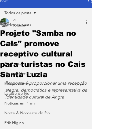
Post
Todos os posts
RJ
Todos os posts
10 de fev.
Projeto "Samba no
Notícias
Cais" promove
Política
receptivo cultural
Coluna
para turistas no Cais
Em Pauta
Santa Luzia
Últimas Notícias
Proposta é proporcionar uma recepção 
Márcio Lemos
alegre, democrática e representativa da 
Estado do Rio
identidade cultural de Angra
Notícias em 1 min
Norte & Noroeste do Rio
Erik Higino