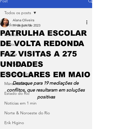
Post
Todos os posts
Alana Oliveira
Todos os posts
19 de jun. de 2023
PATRULHA ESCOLAR
Notícias
DE VOLTA REDONDA
Política
FAZ VISITAS A 275
Coluna
UNIDADES
Em Pauta
ESCOLARES EM MAIO
Últimas Notícias
Destaque para 19 mediações de 
Márcio Lemos
conflitos, que resultaram em soluções 
Estado do Rio
positivas
Notícias em 1 min
Norte & Noroeste do Rio
Erik Higino