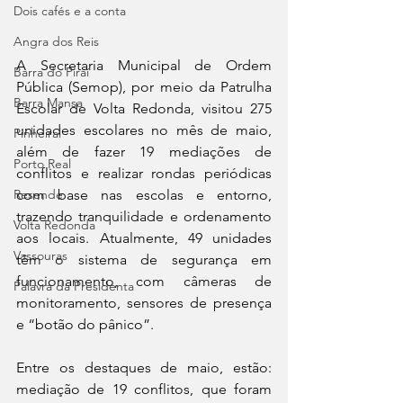
Dois cafés e a conta
Angra dos Reis
A Secretaria Municipal de Ordem 
Barra do Piraí
Pública (Semop), por meio da Patrulha 
Barra Mansa
Escolar de Volta Redonda, visitou 275 
unidades escolares no mês de maio, 
Pinheiral
além de fazer 19 mediações de 
Porto Real
conflitos e realizar rondas periódicas 
com base nas escolas e entorno, 
Resende
trazendo tranquilidade e ordenamento 
Volta Redonda
aos locais. Atualmente, 49 unidades 
Vassouras
têm o sistema de segurança em 
funcionamento, com câmeras de 
Palavra da Presidenta
monitoramento, sensores de presença 
e “botão do pânico”.
Entre os destaques de maio, estão: 
mediação de 19 conflitos, que foram 