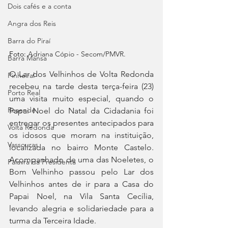
Dois cafés e a conta
Angra dos Reis
Barra do Piraí
Foto: 
Adriana Cópio - Secom/PMVR.
Barra Mansa
O Lar dos Velhinhos de Volta Redonda 
Pinheiral
recebeu na tarde desta terça-feira (23) 
Porto Real
uma visita muito especial, quando o 
Resende
Papai Noel do Natal da Cidadania foi 
entregar os presentes antecipados para 
Volta Redonda
os idosos que moram na instituição, 
Vassouras
localizada no bairro Monte Castelo. 
Acompanhado de uma das Noeletes, o 
Palavra da Presidenta
Bom Velhinho passou pelo Lar dos 
Velhinhos antes de ir para a Casa do 
Papai Noel, na Vila Santa Cecília, 
levando alegria e solidariedade para a 
turma da Terceira Idade.