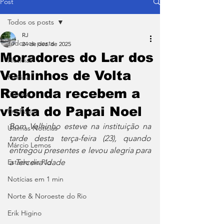
Post
Todos os posts
RJ
Todos os posts
24 de dez. de 2025
Moradores do Lar dos
Notícias
Velhinhos de Volta
Política
Redonda recebem a
Coluna
visita do Papai Noel
Em Pauta
Bom Velhinho esteve na instituição na 
Últimas Notícias
tarde desta terça-feira (23), quando 
Márcio Lemos
entregou presentes e levou alegria para 
Estado do Rio
a Terceira Idade
Notícias em 1 min
Norte & Noroeste do Rio
Erik Higino