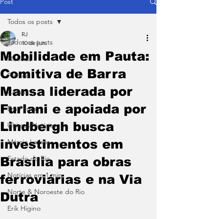
Post
Todos os posts
RJ
Todos os posts
10 de jun.
Mobilidade em Pauta:
Notícias
Comitiva de Barra
Política
Mansa liderada por
Coluna
Furlani e apoiada por
Em Pauta
Lindbergh busca
Últimas Notícias
investimentos em
Márcio Lemos
Estado do Rio
Brasília para obras
Notícias em 1 min
ferroviárias e na Via
Norte & Noroeste do Rio
Dutra
Erik Higino