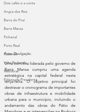
Dois cafés e a conta
Angra dos Reis
Barra do Piraí
Barra Mansa
Pinheiral
Porto Real
Foto: Divulgação.
Resende
Volta Redonda
Uma comitiva liderada pelo governo de 
Barra Mansa cumpriu uma agenda 
Vassouras
estratégica na capital federal nesta 
Palavra da Presidenta
terça-feira. O objetivo principal foi 
destravar o cronograma de importantes 
obras de infraestrutura e mobilidade 
urbana para o município, incluindo o 
andamento das obras do Pátio de 
Manobras e as intervenções na Rodovia 