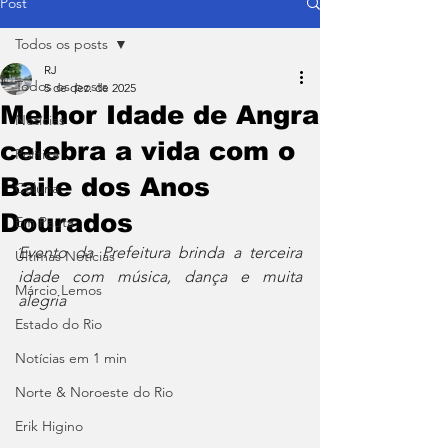
Post
Todos os posts
RJ
Todos os posts
5 de dez. de 2025
Melhor Idade de Angra
Notícias
celebra a vida com o
Política
Baile dos Anos
Coluna
Dourados
Em Pauta
Evento da Prefeitura brinda a terceira 
Últimas Notícias
idade com música, dança e muita 
Márcio Lemos
alegria
Estado do Rio
Notícias em 1 min
Norte & Noroeste do Rio
Erik Higino