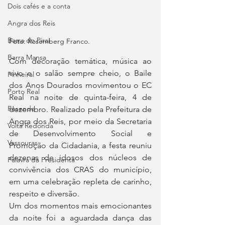
Dois cafés e a conta
Angra dos Reis
Barra do Piraí
Foto: 
Rosemberg Franco.
Barra Mansa
Com decoração temática, música ao 
vivo e o salão sempre cheio, o Baile 
Pinheiral
dos Anos Dourados movimentou o EC 
Porto Real
Real na noite de quinta-feira, 4 de 
Resende
dezembro. Realizado pela Prefeitura de 
Angra dos Reis, por meio da Secretaria 
Volta Redonda
de Desenvolvimento Social e 
Vassouras
Promoção da Cidadania, a festa reuniu 
dezenas de idosos dos núcleos de 
Palavra da Presidenta
convivência dos CRAS do município, 
em uma celebração repleta de carinho, 
respeito e diversão.
Um dos momentos mais emocionantes 
da noite foi a aguardada dança das 