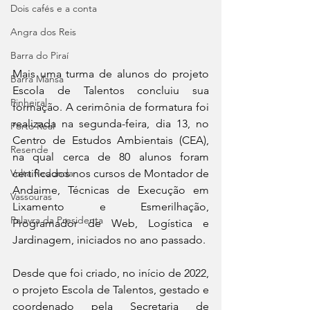
Dois cafés e a conta
Angra dos Reis
Barra do Piraí
Mais uma turma de alunos do projeto 
Barra Mansa
Escola de Talentos concluiu sua 
Pinheiral
formação. A cerimônia de formatura foi 
realizada na segunda-feira, dia 13, no 
Porto Real
Centro de Estudos Ambientais (CEA), 
Resende
na qual cerca de 80 alunos foram 
Volta Redonda
certificados nos cursos de Montador de 
Andaime, Técnicas de Execução em 
Vassouras
Lixamento e Esmerilhação, 
Palavra da Presidenta
Programador de Web, Logística e 
Jardinagem, iniciados no ano passado.
Desde que foi criado, no início de 2022, 
o projeto Escola de Talentos, gestado e 
coordenado pela Secretaria de 