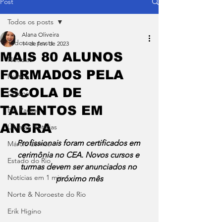
Post
Todos os posts
Alana Oliveira
Todos os posts
14 de fev. de 2023
MAIS 80 ALUNOS
Notícias
FORMADOS PELA
Política
ESCOLA DE
Coluna
TALENTOS EM
Em Pauta
ANGRA
Últimas Notícias
Profissionais foram certificados em 
Márcio Lemos
cerimônia no CEA. Novos cursos e 
Estado do Rio
turmas devem ser anunciados no 
Notícias em 1 min
próximo mês
Norte & Noroeste do Rio
Erik Higino