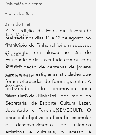
Dois cafés e a conta
Angra dos Reis
Barra do Piraí
A 3° edição da Feira da Juventude 
Barra Mansa
realizada nos dias 11 e 12 de agosto no 
Pinheiral
município de Pinheiral foi um sucesso.  
O evento, em alusão ao Dia do 
Porto Real
Estudante e da Juventude contou com 
Resende
a participação de centenas de jovens 
que vieram prestigiar as atividades que 
Volta Redonda
foram oferecidas de forma gratuita . A 
Vassouras
festividade  foi promovida pela 
Prefeitura de Pinheiral, por meio da 
Palavra da Presidenta
Secretaria  de Esporte, Cultura, Lazer, 
Juventude e Turismo(SEMECULT). O 
principal objetivo da feira foi estimular 
o desenvolvimento de talentos 
artísticos e culturais, o acesso à 