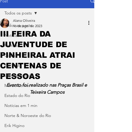
Post
Todos os posts
Alana Oliveira
Todos os posts
16 de ago. de 2023
III FEIRA DA
Notícias
JUVENTUDE DE
Política
PINHEIRAL ATRAI
Coluna
CENTENAS DE
Em Pauta
PESSOAS
Últimas Notícias
Evento foi realizado nas Praças Brasil e 
Márcio Lemos
Teixeira Campos
Estado do Rio
Notícias em 1 min
Norte & Noroeste do Rio
Erik Higino