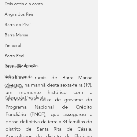
Dois cafés e a conta
Angra dos Reis
Barra do Piraí
Barra Mansa
Pinheiral
Porto Real
Foto: Divulgação.
Resende
Volta Redonda
Produtores rurais de Barra Mansa 
viveram, na manhã desta sexta-feira (19), 
Vassouras
um momento histórico com a 
Palavra da Presidenta
cerimónia de baixa de gravame do 
Programa Nacional de Crédito 
Fundiário (PNCF), que assegurou a 
posse definitiva da terra a 34 famílias do 
distrito de Santa Rita de Cássia. 
Agricultores do distrito de Floriano 