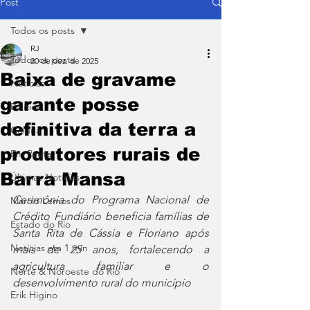
Post
Todos os posts
RJ
Todos os posts
20 de dez. de 2025
Baixa de gravame
Notícias
garante posse
Política
definitiva da terra a
Coluna
produtores rurais de
Em Pauta
Barra Mansa
Últimas Notícias
Cerimônia do Programa Nacional de 
Márcio Lemos
Crédito Fundiário beneficia famílias de 
Estado do Rio
Santa Rita de Cássia e Floriano após 
Notícias em 1 min
mais de 25 anos, fortalecendo a 
agricultura familiar e o 
Norte & Noroeste do Rio
desenvolvimento rural do município
Erik Higino