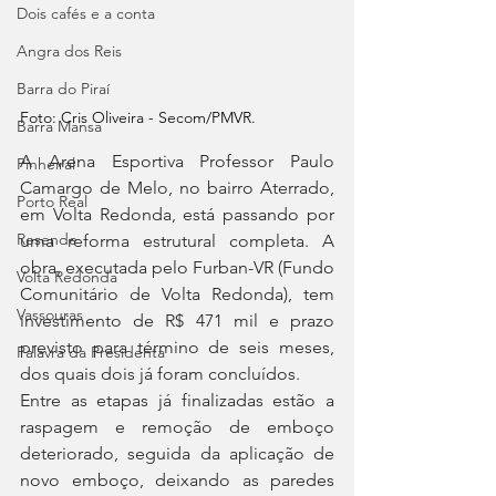
Dois cafés e a conta
Angra dos Reis
Barra do Piraí
Foto: 
Cris Oliveira - Secom/PMVR.
Barra Mansa
A Arena Esportiva Professor Paulo 
Pinheiral
Camargo de Melo, no bairro Aterrado, 
Porto Real
em Volta Redonda, está passando por 
Resende
uma reforma estrutural completa. A 
obra, executada pelo Furban-VR (Fundo 
Volta Redonda
Comunitário de Volta Redonda), tem 
Vassouras
investimento de R$ 471 mil e prazo 
previsto para término de seis meses, 
Palavra da Presidenta
dos quais dois já foram concluídos.
Entre as etapas já finalizadas estão a 
raspagem e remoção de emboço 
deteriorado, seguida da aplicação de 
novo emboço, deixando as paredes 