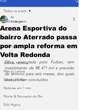
Post
Todos os posts
RJ
Todos os posts
13 de jan.
Arena Esportiva do
Notícias
bairro Aterrado passa
Política
por ampla reforma em
Coluna
Volta Redonda
Em Pauta
Obra, executada pelo Furban, tem 
Últimas Notícias
investimento de R$ 471 mil e previsão 
Márcio Lemos
de término para seis meses, dos quais 
Estado do Rio
dois já foram concluídos
Notícias em 1 min
Norte & Noroeste do Rio
Erik Higino