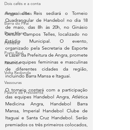
Dois cafés e a conta
Angra dos Reis sediará o Torneio 
Angra dos Reis
Quadrangular de Handebol no dia 18 
Barra do Piraí
de maio, das 8h às 20h, no Ginásio 
Barra Mansa
Getúlio Campos Telles, localizado no 
Estádio Municipal. O evento, 
Pinheiral
organizado pela Secretaria de Esporte 
Porto Real
e Lazer da Prefeitura de Angra, promete 
reunir equipes femininas e masculinas 
Resende
de diferentes cidades da região, 
Volta Redonda
incluindo Barra Mansa e Itaguaí. 
Vassouras
O torneio contará com a participação 
Palavra da Presidenta
das equipes Handebol Angra, Atlética 
Medicina Angra, Handebol Barra 
Mansa, Imperial Handebol Clube de 
Itaguaí e Santa Cruz Handebol. Serão 
premiados os três primeiros colocados, 