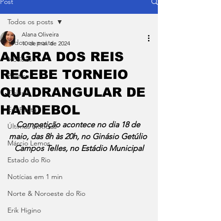
Post
Todos os posts
Alana Oliveira
Todos os posts
10 de mai. de 2024
ANGRA DOS REIS
Notícias
RECEBE TORNEIO
Política
QUADRANGULAR DE
Coluna
HANDEBOL
Em Pauta
Competição acontece no dia 18 de 
Últimas Notícias
maio, das 8h às 20h, no Ginásio Getúlio 
Márcio Lemos
Campos Telles, no Estádio Municipal
Estado do Rio
Notícias em 1 min
Norte & Noroeste do Rio
Erik Higino