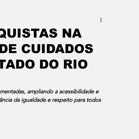
este do Rio
Erik Higino
QUISTAS NA
DE CUIDADOS
iraí
Barra Mansa
Pinheiral
TADO DO RIO
uras
Palavra da Presidenta
ementadas, ampliando a acessibilidade e 
ncia da igualdade e respeito para todos