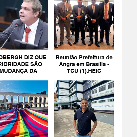
DBERGH DIZ QUE
Reunião Prefeitura de
RIORIDADE SÃO
Angra em Brasília -
MUDANÇA DA
TCU (1).HEIC
ESCALA 6X1 E
ISENÇÃO DE IR