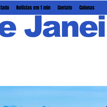
stado
Notícias em 1 min
Contato
Colunas
e Janei
Em PAU