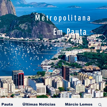
Metropolitana
Em Pauta
Página de Notícias
 Pauta
Últimas Notícias
Márcio Lemos