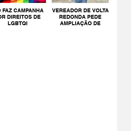
O FAZ CAMPANHA
VEREADOR DE VOLTA
OR DIREITOS DE
REDONDA PEDE
LGBTQI
AMPLIAÇÃO DE
PROJETO PARA
PESSOAS COM TEA