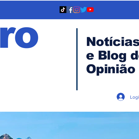
ro
Notícia
e Blog 
TA
Opinião
Log