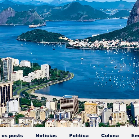
 os posts
Notícias
Política
Coluna
Em