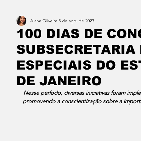
Alana Oliveira
3 de ago. de 2023
Estado do Rio
Notícias em 1 min
Norte & Noro
100 DIAS DE CON
SUBSECRETARIA 
Dois cafés e a conta
Angra dos Reis
Barra do P
ESPECIAIS DO ES
Porto Real
Resende
Volta Redonda
Vasso
DE JANEIRO
Nesse período, diversas iniciativas foram impl
promovendo a conscientização sobre a importâ