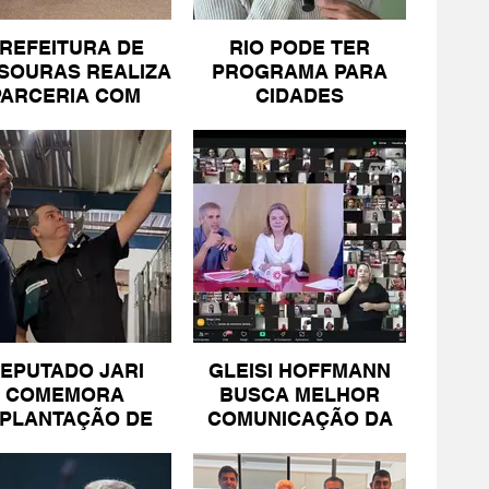
REFEITURA DE
RIO PODE TER
SOURAS REALIZA
PROGRAMA PARA
PARCERIA COM
CIDADES
SICOMÉRCIO E
LITORÂNEAS
FECOMÉRCIO
EPUTADO JARI
GLEISI HOFFMANN
COMEMORA
BUSCA MELHOR
MPLANTAÇÃO DE
COMUNICAÇÃO DA
NIDADE DA PM
ESQUERDA