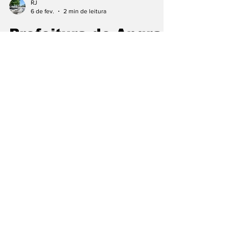
RJ
6 de fev.
2 min de leitura
Prefeitura de Angra
realiza vistoria em
motocicletas do
modal mototáxi
Prefeitura de Angra realiza vistoria em
motocicletas do modal mototáxi