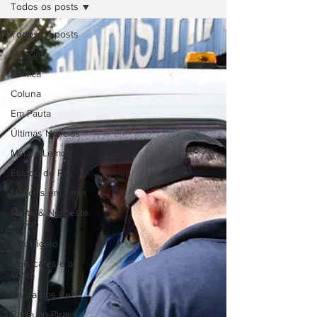
Todos os posts
Todos os posts
Notícias
Política
Coluna
Em Pauta
Últimas Notícias
Márcio Lemos
Estado do Rio
Notícias em 1 min
Norte & Noroeste
do Rio
Erik Higino
Dois cafés e a
conta
Angra dos Reis
Barra do Piraí