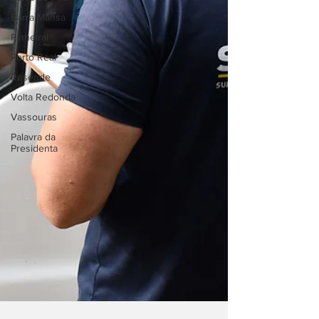
Barra Mansa
Pinheiral
Porto Real
Resende
Volta Redonda
Vassouras
Palavra da
Presidenta