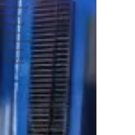
Barra Mansa
Pinheiral
Porto Real
Resende
Volta Redonda
Vassouras
Palavra da
Presidenta