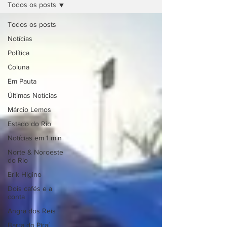
Todos os posts
Todos os posts
Notícias
Política
Coluna
Em Pauta
Últimas Notícias
Márcio Lemos
Estado do Rio
Notícias em 1 min
Norte & Noroeste
do Rio
Erik Higino
Dois cafés e a
conta
Angra dos Reis
Barra do Piraí