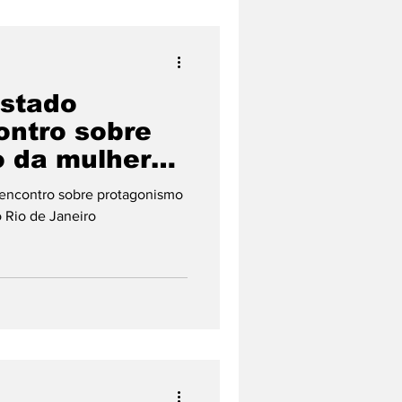
Estado
ntro sobre
 da mulher
cia no Rio de
encontro sobre protagonismo
 Rio de Janeiro