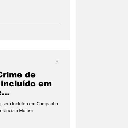
Crime de
 incluído em
e
ção contra
ng será incluído em Campanha
Mulher
olência à Mulher