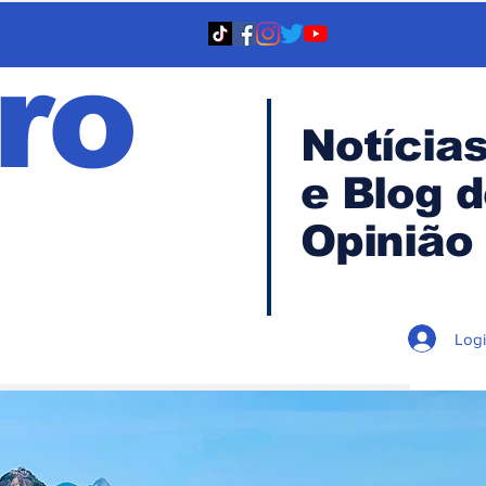
ro
Notícia
e Blog 
TA
Opinião
Log