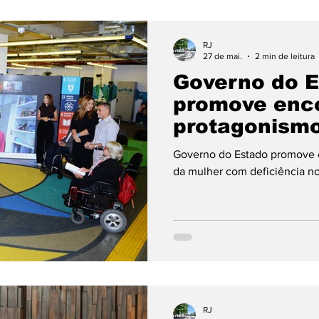
RJ
27 de mai.
2 min de leitura
Governo do 
promove enco
protagonismo
com deficiên
Governo do Estado promove 
Janeiro
da mulher com deficiência no
RJ