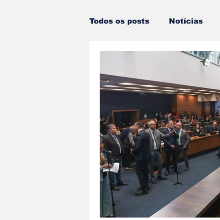
Todos os posts
Notícias
Estado do Rio
Notícias
Dois cafés e a conta
An
Porto Real
Resende