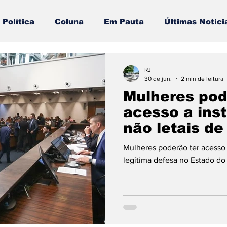
Política
Coluna
Em Pauta
Últimas Notíci
 em 1 min
Norte & Noroeste do Rio
Erik Higin
RJ
30 de jun.
2 min de leitura
Mulheres pod
gra dos Reis
Barra do Piraí
Barra Mansa
acesso a ins
não letais de
defesa no Es
Volta Redonda
Vassouras
Palavra da Presid
Mulheres poderão ter acesso 
legítima defesa no Estado do