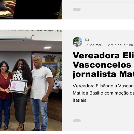
RJ
29 de mar.
2 min de leitura
Vereadora El
Vasconcelos
jornalista Ma
com moção d
Vereadora Elisângela Vascon
na Câmara de
Matilde Basilio com moção d
Itatiaia