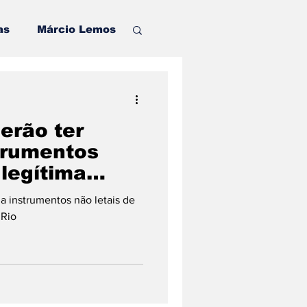
as
Márcio Lemos
o
erão ter
Pinheiral
trumentos
 legítima
tado do Rio
enta
a instrumentos não letais de
 Rio