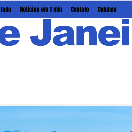
stado
Notícias em 1 min
Contato
Colunas
e Janei
Em PAU