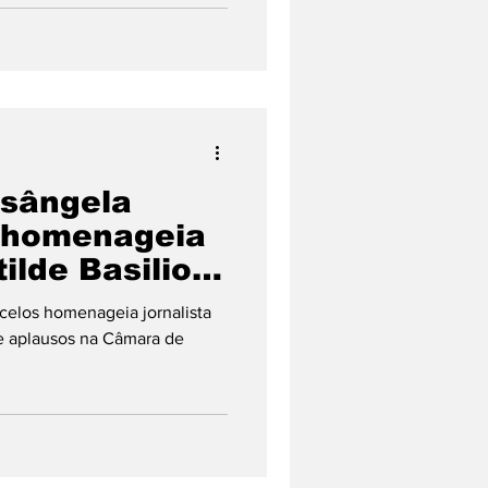
isângela
 homenageia
tilde Basilio
e aplausos
celos homenageia jornalista
 Itatiaia
e aplausos na Câmara de