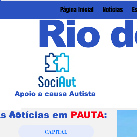
Página Inicial
Notícias
E
Rio d
Apoio a causa Autista
As notícias em
PAUTA
:
s notícias em
PAUTA
:
CAPITAL