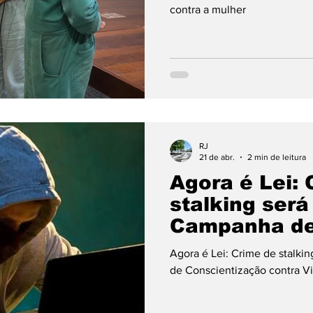
contra a mulher
RJ
21 de abr.
2 min de leitura
Agora é Lei: 
stalking será
Campanha d
Conscientiza
Agora é Lei: Crime de stalki
Violência à 
de Conscientização contra Vi