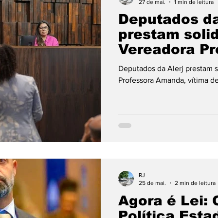
27 de mai.
1 min de leitura
Deputados da
prestam soli
Vereadora Pr
Amanda, víti
Deputados da Alerj prestam 
violência pol
Professora Amanda, vítima de
gênero
RJ
25 de mai.
2 min de leitura
Agora é Lei: 
Política Esta