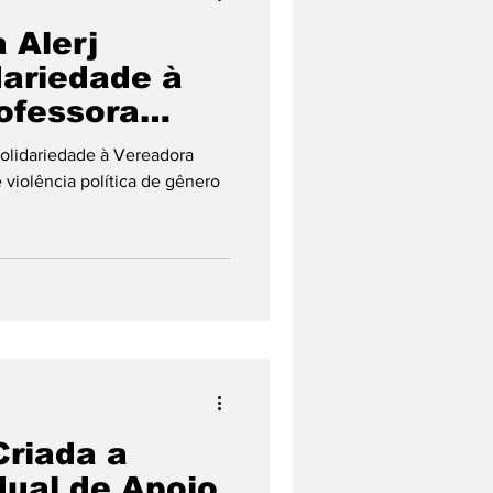
 Alerj
dariedade à
ofessora
ma de
solidariedade à Vereadora
ítica de
 violência política de gênero
Criada a
dual de Apoio