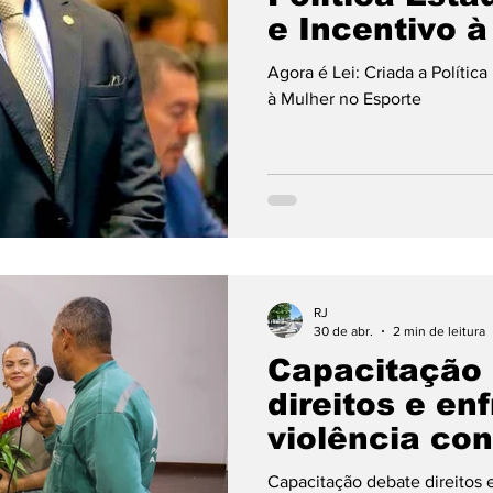
e Incentivo à
Esporte
Agora é Lei: Criada a Polític
à Mulher no Esporte
RJ
30 de abr.
2 min de leitura
Capacitação
direitos e en
violência con
Capacitação debate direitos 