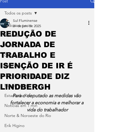
Post
Todos os posts
Sul Fluminense
Todos os posts
24 de jan. de 2025
REDUÇÃO DE
Notícias
JORNADA DE
Política
TRABALHO E
Coluna
ISENÇÃO DE IR É
Em Pauta
PRIORIDADE DIZ
Últimas Notícias
LINDBERGH
Márcio Lemos
Estado do Rio
Para o deputado as medidas vão 
fortalecer a economia e melhorar a 
Notícias em 1 min
vida do trabalhador
Norte & Noroeste do Rio
Erik Higino