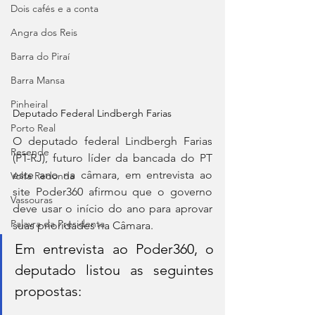
Dois cafés e a conta
Angra dos Reis
Barra do Piraí
Barra Mansa
Pinheiral
Deputado Federal Lindbergh Farias
Porto Real
O deputado federal Lindbergh Farias 
Resende
(PT-RJ), futuro líder da bancada do PT 
este ano na câmara, em entrevista ao 
Volta Redonda
site Poder360 afirmou que o governo 
Vassouras
deve usar o início do ano para aprovar 
Palavra da Presidenta
suas prioridades na Câmara. 
Em entrevista ao Poder360, o 
deputado listou as seguintes 
propostas: