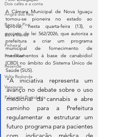
Dois cafés e a conta
A Câmara Municipal de Nova Iguaçu 
Angra dos Reis
tornou-se pioneira no estado ao 
Barra do Piraí
aprovar, nesta quarta-feira (13), o 
projeto de lei 562/2026, que autoriza a 
Barra Mansa
prefeitura a criar um programa 
Pinheiral
municipal de fornecimento de 
medicamentos à base de canabidiol 
Porto Real
(CBD) no âmbito do Sistema Único de 
Resende
Saúde (SUS).
Volta Redonda
“A iniciativa representa um 
Vassouras
avanço no debate sobre o uso 
Palavra da Presidenta
medicinal da cannabis e abre 
caminho para a Prefeitura 
regulamentar e estruturar um 
futuro programa para pacientes 
com indicação médica de 