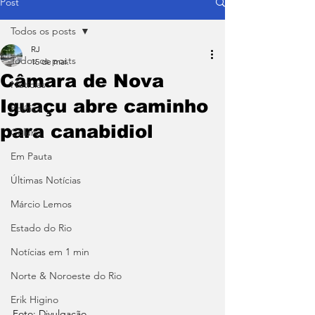
Post
Todos os posts
RJ
Todos os posts
15 de mai.
Câmara de Nova
Notícias
Iguaçu abre caminho
Política
para canabidiol
Coluna
Em Pauta
Últimas Notícias
Márcio Lemos
Estado do Rio
Notícias em 1 min
Norte & Noroeste do Rio
Erik Higino
Foto: Divulgação.