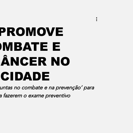
este do Rio
Erik Higino
 PROMOVE
OMBATE E
iraí
Barra Mansa
Pinheiral
CÂNCER NO
uras
Palavra da Presidenta
 CIDADE
untas no combate e na prevenção’ para 
 a fazerem o exame preventivo