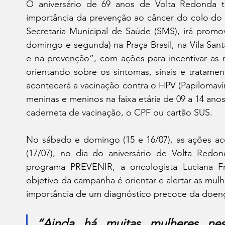
O aniversário de 69 anos de Volta Redonda t
importância da prevenção ao câncer do colo do 
Secretaria Municipal de Saúde (SMS), irá promov
domingo e segunda) na Praça Brasil, na Vila San
e na prevenção”, com ações para incentivar as m
orientando sobre os sintomas, sinais e tratame
acontecerá a vacinação contra o HPV (Papilomaví
meninas e meninos na faixa etária de 09 a 14 anos
caderneta de vacinação, o CPF ou cartão SUS.
No sábado e domingo (15 e 16/07), as ações aco
(17/07), no dia do aniversário de Volta Redo
programa PREVENIR, a oncologista Luciana Fra
objetivo da campanha é orientar e alertar as mulh
importância de um diagnóstico precoce da doenç
“Ainda há muitas mulheres nes