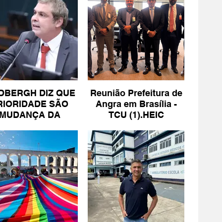
DBERGH DIZ QUE
Reunião Prefeitura de
RIORIDADE SÃO
Angra em Brasília -
MUDANÇA DA
TCU (1).HEIC
ESCALA 6X1 E
ISENÇÃO DE IR