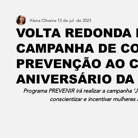
Alana Oliveira
13 de jul. de 2023
Estado do Rio
Notícias em 1 min
Norte & Noro
VOLTA REDONDA
CAMPANHA DE C
Dois cafés e a conta
Angra dos Reis
Barra do P
PREVENÇÃO AO 
Porto Real
Resende
Volta Redonda
Vasso
ANIVERSÁRIO DA
Programa PREVENIR irá realizar a campanha ‘J
conscientizar e incentivar mulheres