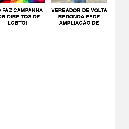
O FAZ CAMPANHA
VEREADOR DE VOLTA
OR DIREITOS DE
REDONDA PEDE
LGBTQI
AMPLIAÇÃO DE
PROJETO PARA
PESSOAS COM TEA