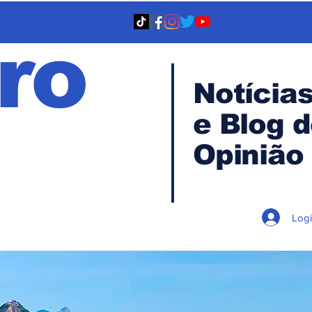
ro
Notícia
e Blog 
TA
Opinião
Log