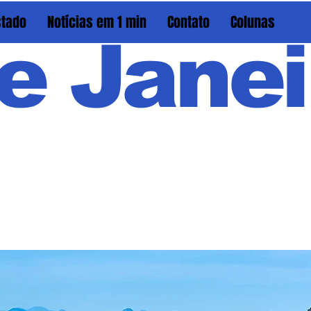
stado
Notícias em 1 min
Contato
Colunas
e Janei
Em PAU