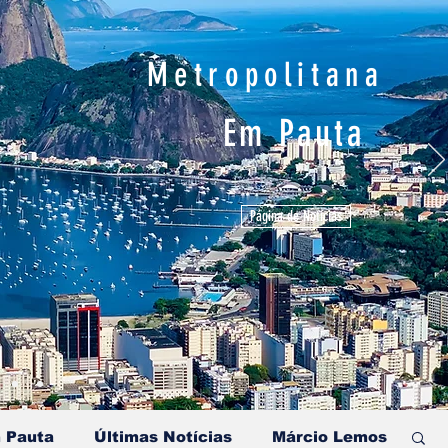
Metropolitana
Em Pauta
Página de Notícias
 Pauta
Últimas Notícias
Márcio Lemos