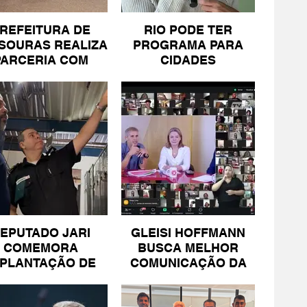
REFEITURA DE
RIO PODE TER
SOURAS REALIZA
PROGRAMA PARA
PARCERIA COM
CIDADES
SICOMÉRCIO E
LITORÂNEAS
FECOMÉRCIO
EPUTADO JARI
GLEISI HOFFMANN
COMEMORA
BUSCA MELHOR
MPLANTAÇÃO DE
COMUNICAÇÃO DA
NIDADE DA PM
ESQUERDA