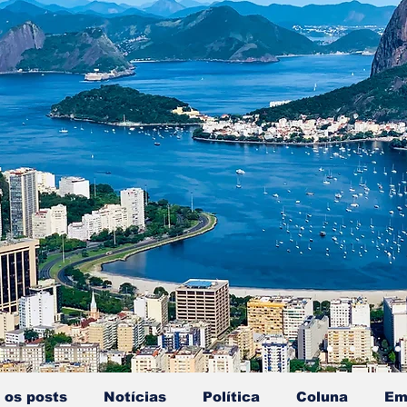
 os posts
Notícias
Política
Coluna
Em