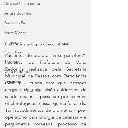
Dois cafés e a conta
Angra dos Reis
Barra do Piraí
Barra Mansa
Pinheiral
Foto: Adriana Cópio - Secom/PMVR.
Porto Real
Pacientes do projeto “Enxergar Além”, 
Resende
iniciativa da Prefeitura de Volta 
Redonda realizada pela Secretaria 
Volta Redonda
Municipal da Pessoa com Deficiência 
Vassouras
(SMPD) – criada para que pessoas 
cegas e de baixa visão cuidassem da 
Palavra da Presidenta
saúde ocular –, passaram por exames 
oftalmológicos nessa quinta-feira, dia 
15. Procedimentos de biometria – pré-
operatório para cirurgia de catarata – e 
paquimetria corneana, processo de 