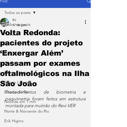
Post
Todos os posts
RJ
Todos os posts
17 de jan.
Volta Redonda:
Notícias
pacientes do projeto
Política
‘Enxergar Além’
Coluna
passam por exames
Em Pauta
oftalmológicos na Ilha
Últimas Notícias
São João
Márcio Lemos
Estado do Rio
Procedimentos de biometria e 
paquimetria foram feitos em estrutura 
Notícias em 1 min
montada para mutirão do Revi-VER
Norte & Noroeste do Rio
Erik Higino