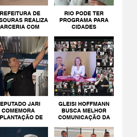
REFEITURA DE
RIO PODE TER
SOURAS REALIZA
PROGRAMA PARA
PARCERIA COM
CIDADES
SICOMÉRCIO E
LITORÂNEAS
FECOMÉRCIO
EPUTADO JARI
GLEISI HOFFMANN
COMEMORA
BUSCA MELHOR
MPLANTAÇÃO DE
COMUNICAÇÃO DA
NIDADE DA PM
ESQUERDA