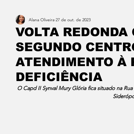
Alana Oliveira
27 de out. de 2023
Estado do Rio
Notícias em 1 min
Norte & Noro
VOLTA REDONDA
SEGUNDO CENTRO
Dois cafés e a conta
Angra dos Reis
Barra do P
ATENDIMENTO À 
Porto Real
Resende
Volta Redonda
Vasso
DEFICIÊNCIA
O Capd II Synval Mury Glória fica situado na Rua
Siderópo