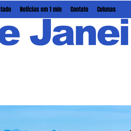
stado
Notícias em 1 min
Contato
Colunas
e Janei
Em PAU