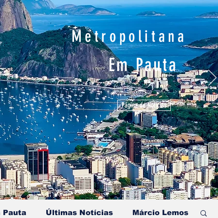
Metropolitana
Em Pauta
Página de Notícias
 Pauta
Últimas Notícias
Márcio Lemos