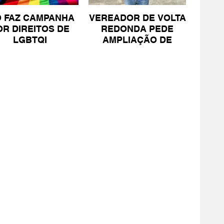
O FAZ CAMPANHA
VEREADOR DE VOLTA
OR DIREITOS DE
REDONDA PEDE
LGBTQI
AMPLIAÇÃO DE
PROJETO PARA
PESSOAS COM TEA