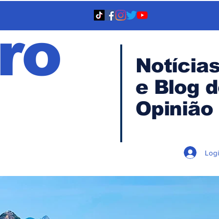
ro
Notícia
e Blog 
TA
Opinião
Log