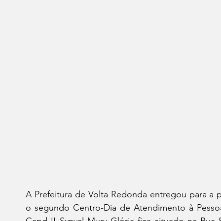
A Prefeitura de Volta Redonda entregou para a po
o segundo Centro-Dia de Atendimento à Pessoa
Capd II Synval Mury Glória fica situado na Rua 