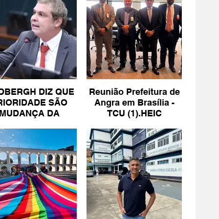
DBERGH DIZ QUE
Reunião Prefeitura de
RIORIDADE SÃO
Angra em Brasília -
MUDANÇA DA
TCU (1).HEIC
ESCALA 6X1 E
ISENÇÃO DE IR