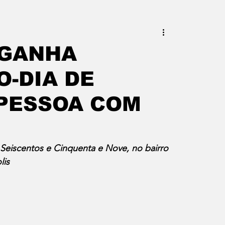
este do Rio
Erik Higino
 GANHA
-DIA DE
iraí
Barra Mansa
Pinheiral
PESSOA COM
uras
Palavra da Presidenta
 Seiscentos e Cinquenta e Nove, no bairro 
lis