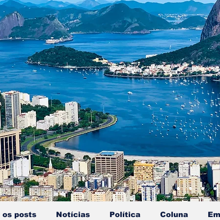
 os posts
Notícias
Política
Coluna
Em