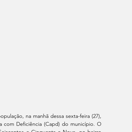
pulação, na manhã dessa sexta-feira (27), 
 com Deficiência (Capd) do município. O 
Seiscentos e Cinquenta e Nove, no bairro 