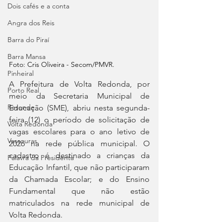
Dois cafés e a conta
Angra dos Reis
Barra do Piraí
Barra Mansa
Foto: Cris Oliveira - Secom/PMVR.
Pinheiral
A Prefeitura de Volta Redonda, por 
Porto Real
meio da Secretaria Municipal de 
Resende
Educação (SME), abriu nesta segunda-
feira (12) o período de solicitação de 
Volta Redonda
vagas escolares para o ano letivo de 
Vassouras
2026 na rede pública municipal. O 
cadastro é destinado a crianças da 
Palavra da Presidenta
Educação Infantil, que não participaram 
da Chamada Escolar; e do Ensino 
Fundamental que não estão 
matriculados na rede municipal de 
Volta Redonda. 