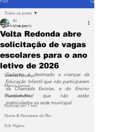
Post
Todos os posts
RJ
Todos os posts
13 de jan.
Volta Redonda abre
Notícias
solicitação de vagas
Política
escolares para o ano
Coluna
letivo de 2026
Em Pauta
Cadastro é destinado a crianças da 
Últimas Notícias
Educação Infantil que não participaram 
Márcio Lemos
da Chamada Escolar; e do Ensino 
Estado do Rio
Fundamental que não estão 
matriculados na rede municipal
Notícias em 1 min
Norte & Noroeste do Rio
Erik Higino