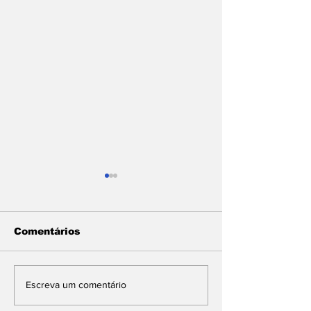
Comentários
Com articulação de
SUL FLUMIN
Escreva um comentário
deputado Lindbergh
RECEBE MAI