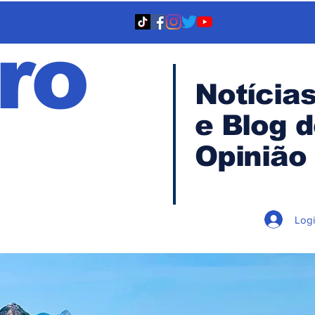
ro
Notícia
e Blog 
TA
Opinião
Log