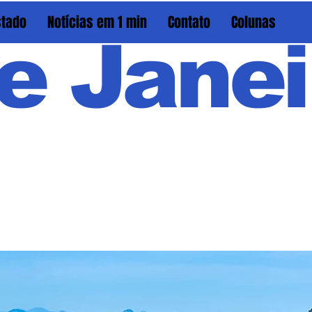
stado
Notícias em 1 min
Contato
Colunas
e Janei
Em PAU