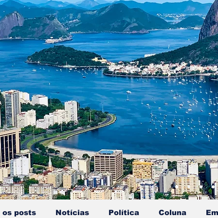
 os posts
Notícias
Política
Coluna
Em