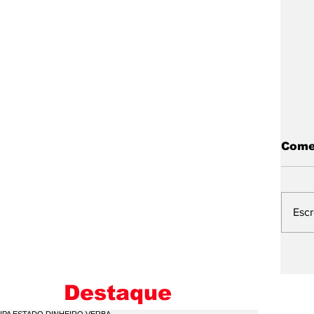
Come
Esc
L
E
M
Destaque
I
C