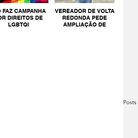
O FAZ CAMPANHA
VEREADOR DE VOLTA
OR DIREITOS DE
REDONDA PEDE
LGBTQI
AMPLIAÇÃO DE
PROJETO PARA
PESSOAS COM TEA
Posts