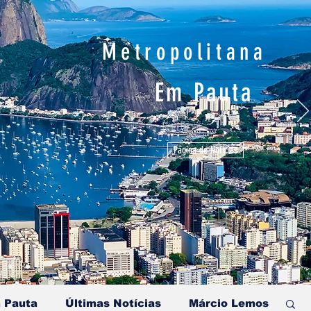
Metropolitana
Em Pauta
Página de Notícias
 Pauta
Últimas Notícias
Márcio Lemos