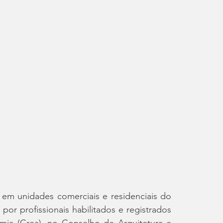
 em unidades comerciais e residenciais do 
or profissionais habilitados e registrados 
ia (Crea), no Conselho de Arquitetura e 