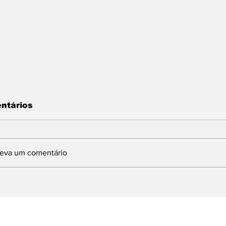
ntários
reva um comentário
INDBERGH DESTINA
Com articulaç
MENDA DE 1,5
deputado Lind
ILHÃO PARA
prefeito Ferret
MPLANTAÇÃO DE
Brasília e obt
URSO DE
milhões para 