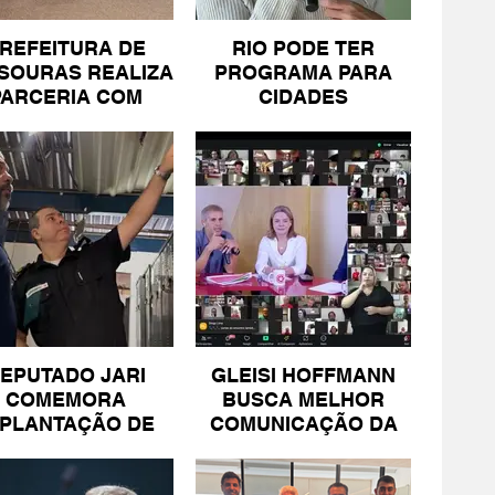
REFEITURA DE
RIO PODE TER
SOURAS REALIZA
PROGRAMA PARA
PARCERIA COM
CIDADES
SICOMÉRCIO E
LITORÂNEAS
FECOMÉRCIO
EPUTADO JARI
GLEISI HOFFMANN
COMEMORA
BUSCA MELHOR
MPLANTAÇÃO DE
COMUNICAÇÃO DA
NIDADE DA PM
ESQUERDA