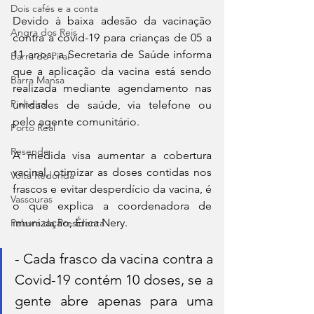
Dois cafés e a conta
Devido à baixa adesão da vacinação 
Angra dos Reis
contra a covid-19 para crianças de 05 a 
11 anos, a Secretaria de Saúde informa 
Barra do Piraí
que a aplicação da vacina está sendo 
Barra Mansa
realizada mediante agendamento nas 
Pinheiral
unidades de saúde, via telefone ou 
pelo agente comunitário.
Porto Real
Resende
A medida visa aumentar a cobertura 
vacinal, otimizar as doses contidas nos 
Volta Redonda
frascos e evitar desperdício da vacina, é 
Vassouras
o que explica a coordenadora de 
imunização, Érica Nery.   
Palavra da Presidenta
- Cada frasco da vacina contra a 
Covid-19 contém 10 doses, se a 
gente abre apenas para uma 