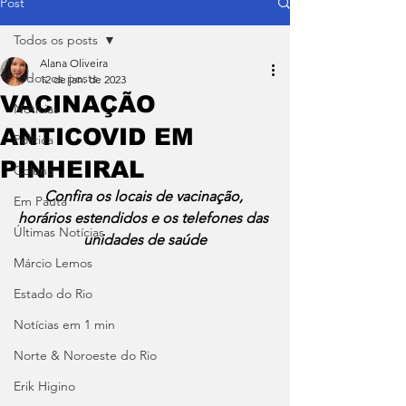
Post
Todos os posts
Alana Oliveira
Todos os posts
12 de jan. de 2023
VACINAÇÃO
Notícias
ANTICOVID EM
Política
PINHEIRAL
Coluna
Confira os locais de vacinação, 
Em Pauta
horários estendidos e os telefones das 
Últimas Notícias
unidades de saúde
Márcio Lemos
Estado do Rio
Notícias em 1 min
Norte & Noroeste do Rio
Erik Higino