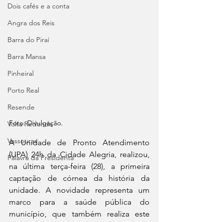
Dois cafés e a conta
Angra dos Reis
Barra do Piraí
Barra Mansa
Pinheiral
Porto Real
Resende
Foto: Divulgação.
Volta Redonda
Vassouras
A Unidade de Pronto Atendimento 
(UPA) 24h da Cidade Alegria, realizou, 
Palavra da Presidenta
na última terça-feira (28), a primeira 
captação de córnea da história da 
unidade. A novidade representa um 
marco para a saúde pública do 
município, que também realiza este 