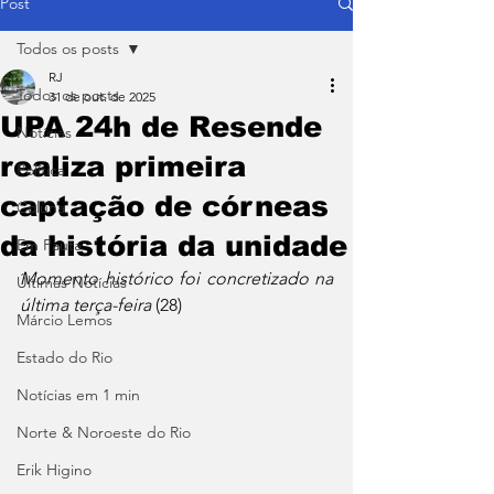
Post
Todos os posts
RJ
Todos os posts
31 de out. de 2025
UPA 24h de Resende
Notícias
realiza primeira
Política
captação de córneas
Coluna
da história da unidade
Em Pauta
Momento histórico foi concretizado na 
Últimas Notícias
última terça-feira
 (28)
Márcio Lemos
Estado do Rio
Notícias em 1 min
Norte & Noroeste do Rio
Erik Higino