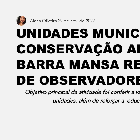
Alana Oliveira
29 de nov. de 2022
Estado do Rio
Notícias em 1 min
Norte & Noro
UNIDADES MUNIC
CONSERVAÇÃO A
Dois cafés e a conta
Angra dos Reis
Barra do P
BARRA MANSA R
Porto Real
Resende
Volta Redonda
Vasso
DE OBSERVADOR
Objetivo principal da atividade foi conferir a
unidades, além de reforçar a  edu