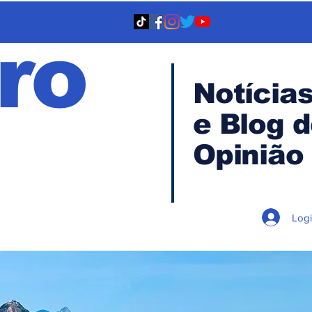
ro
Notícia
e Blog 
TA
Opinião
Log