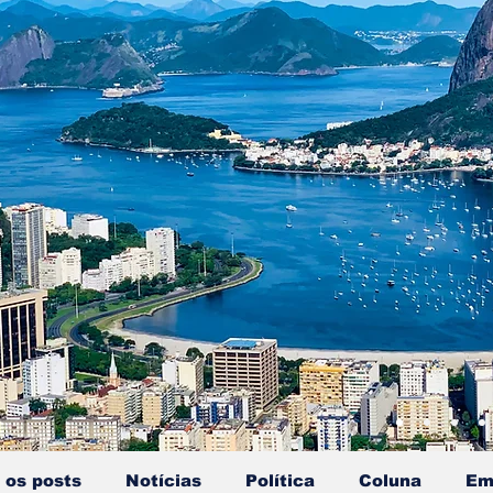
 os posts
Notícias
Política
Coluna
Em