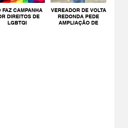
O FAZ CAMPANHA
VEREADOR DE VOLTA
OR DIREITOS DE
REDONDA PEDE
LGBTQI
AMPLIAÇÃO DE
PROJETO PARA
PESSOAS COM TEA