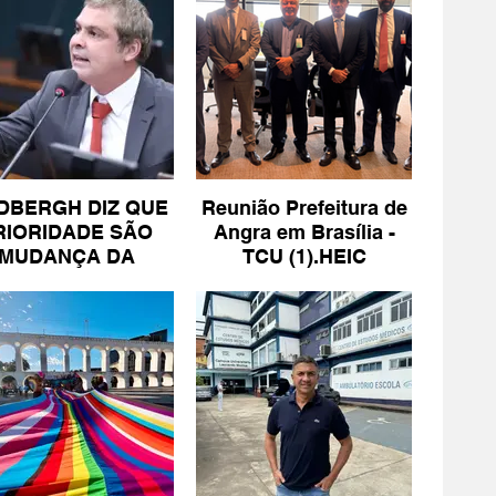
DBERGH DIZ QUE
Reunião Prefeitura de
RIORIDADE SÃO
Angra em Brasília -
MUDANÇA DA
TCU (1).HEIC
ESCALA 6X1 E
ISENÇÃO DE IR