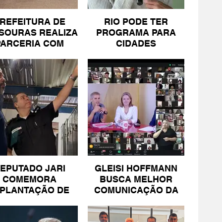
REFEITURA DE
RIO PODE TER
SOURAS REALIZA
PROGRAMA PARA
PARCERIA COM
CIDADES
SICOMÉRCIO E
LITORÂNEAS
FECOMÉRCIO
EPUTADO JARI
GLEISI HOFFMANN
COMEMORA
BUSCA MELHOR
MPLANTAÇÃO DE
COMUNICAÇÃO DA
NIDADE DA PM
ESQUERDA