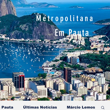
Metropolitana
Em Pauta
Página de Notícias
 Pauta
Últimas Notícias
Márcio Lemos