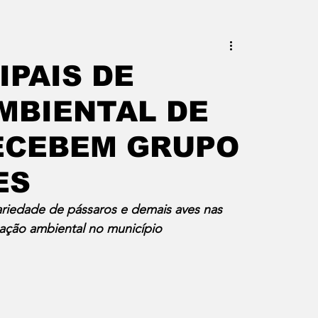
este do Rio
Erik Higino
IPAIS DE
MBIENTAL DE
iraí
Barra Mansa
Pinheiral
ECEBEM GRUPO
uras
Palavra da Presidenta
ES
 variedade de pássaros e demais aves nas 
cação ambiental no município