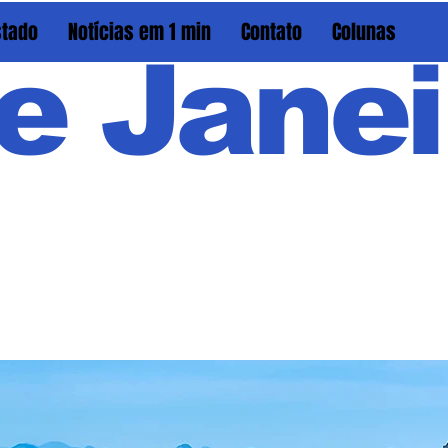
stado
Notícias em 1 min
Contato
Colunas
e Janei
Em PAU