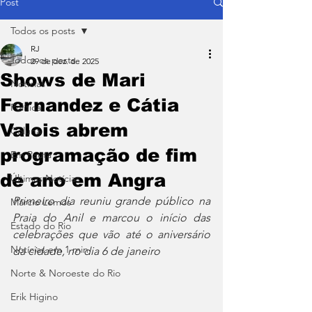
Post
Todos os posts
RJ
Todos os posts
29 de dez. de 2025
Shows de Mari
Notícias
Fernandez e Cátia
Política
Valois abrem
Coluna
programação de fim
Em Pauta
de ano em Angra
Últimas Notícias
Primeiro dia reuniu grande público na 
Márcio Lemos
Praia do Anil e marcou o início das 
Estado do Rio
celebrações que vão até o aniversário 
Notícias em 1 min
da cidade, no dia 6 de janeiro
Norte & Noroeste do Rio
Erik Higino