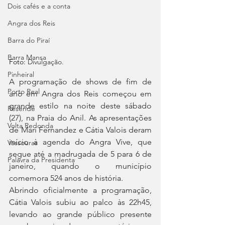
Dois cafés e a conta
Angra dos Reis
Barra do Piraí
Barra Mansa
Foto: 
Divulgação.
Pinheiral
A programação de shows de fim de 
Porto Real
ano em Angra dos Reis começou em 
grande estilo na noite deste sábado 
Resende
(27), na Praia do Anil. As apresentações 
Volta Redonda
de Mari Fernandez e Cátia Valois deram 
início à agenda do Angra Vive, que 
Vassouras
segue até a madrugada de 5 para 6 de 
Palavra da Presidenta
janeiro, quando o município 
comemora 524 anos de história.
Abrindo oficialmente a programação, 
Cátia Valois subiu ao palco às 22h45, 
levando ao grande público presente 