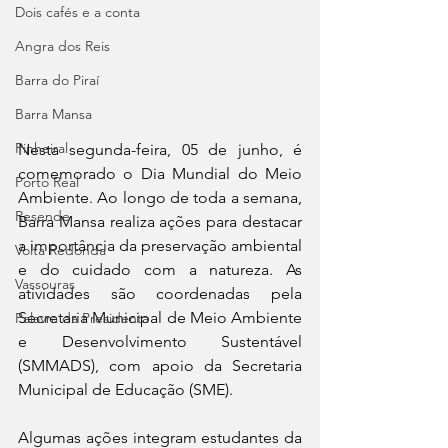
Dois cafés e a conta
Angra dos Reis
Barra do Piraí
Barra Mansa
Pinheiral
Nesta segunda-feira, 05 de junho, é 
comemorado o Dia Mundial do Meio 
Porto Real
Ambiente. Ao longo de toda a semana, 
Resende
Barra Mansa realiza ações para destacar 
a importância da preservação ambiental 
Volta Redonda
e do cuidado com a natureza. As 
Vassouras
atividades são coordenadas pela 
Secretaria Municipal de Meio Ambiente 
Palavra da Presidenta
e Desenvolvimento Sustentável 
(SMMADS), com apoio da Secretaria 
Municipal de Educação (SME).
Algumas ações integram estudantes da 