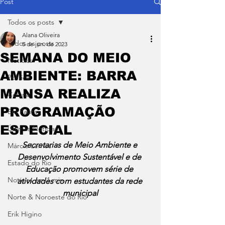
Post
Todos os posts
Alana Oliveira
Todos os posts
5 de jun. de 2023
SEMANA DO MEIO
Notícias
AMBIENTE: BARRA
Política
MANSA REALIZA
Coluna
PROGRAMAÇÃO
Em Pauta
ESPECIAL
Últimas Notícias
Secretarias de Meio Ambiente e 
Márcio Lemos
Desenvolvimento Sustentável e de 
Estado do Rio
Educação promovem série de 
Notícias em 1 min
atividades com estudantes da rede 
municipal
Norte & Noroeste do Rio
Erik Higino