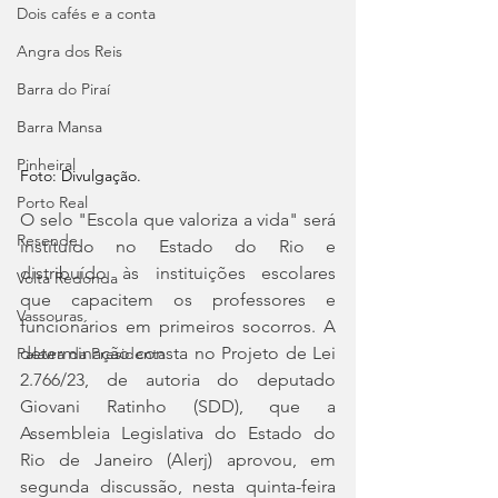
Dois cafés e a conta
Angra dos Reis
Barra do Piraí
Barra Mansa
Pinheiral
Foto: Divulgação.
Porto Real
O selo "Escola que valoriza a vida" será 
Resende
instituído no Estado do Rio e 
distribuído às instituições escolares 
Volta Redonda
que capacitem os professores e 
Vassouras
funcionários em primeiros socorros. A 
determinação consta no Projeto de Lei 
Palavra da Presidenta
2.766/23, de autoria do deputado 
Giovani Ratinho (SDD), que a 
Assembleia Legislativa do Estado do 
Rio de Janeiro (Alerj) aprovou, em 
segunda discussão, nesta quinta-feira 