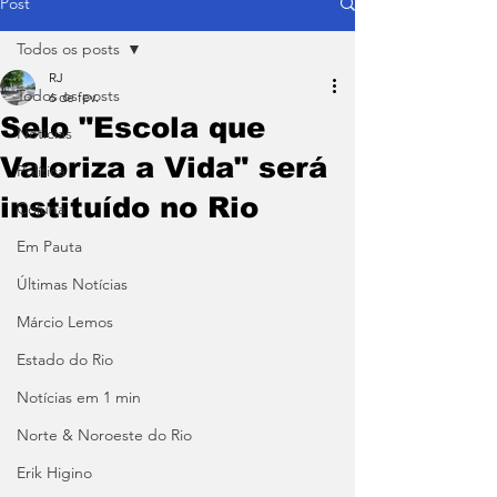
Post
Todos os posts
RJ
Todos os posts
6 de fev.
Selo "Escola que
Notícias
Valoriza a Vida" será
Política
instituído no Rio
Coluna
Em Pauta
Últimas Notícias
Márcio Lemos
Estado do Rio
Notícias em 1 min
Norte & Noroeste do Rio
Erik Higino