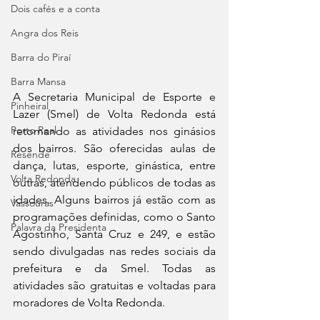
Dois cafés e a conta
Angra dos Reis
Barra do Piraí
Barra Mansa
A Secretaria Municipal de Esporte e 
Pinheiral
Lazer (Smel) de Volta Redonda está 
Porto Real
retomando as atividades nos ginásios 
dos bairros. São oferecidas aulas de 
Resende
dança, lutas, esporte, ginástica, entre 
Volta Redonda
outras, atendendo públicos de todas as 
idades. Alguns bairros já estão com as 
Vassouras
programações definidas, como o Santo 
Palavra da Presidenta
Agostinho, Santa Cruz e 249, e estão 
sendo divulgadas nas redes sociais da 
prefeitura e da Smel. Todas as 
atividades são gratuitas e voltadas para 
moradores de Volta Redonda.