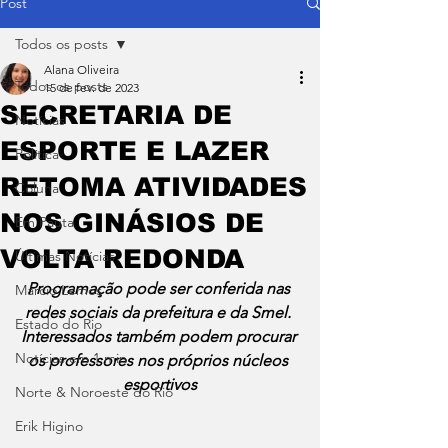
Post
Todos os posts
Alana Oliveira
Todos os posts
15 de fev. de 2023
SECRETARIA DE
Notícias
ESPORTE E LAZER
Política
RETOMA ATIVIDADES
Coluna
NOS GINÁSIOS DE
Em Pauta
VOLTA REDONDA
Últimas Notícias
Programação pode ser conferida nas 
Márcio Lemos
redes sociais da prefeitura e da Smel. 
Estado do Rio
Interessados também podem procurar 
Notícias em 1 min
os professores nos próprios núcleos 
esportivos
Norte & Noroeste do Rio
Erik Higino