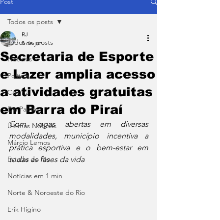
Post
Todos os posts
RJ
Todos os posts
8 de jun.
Secretaria de Esporte
Notícias
e Lazer amplia acesso
Política
a atividades gratuitas
Coluna
em Barra do Piraí
Em Pauta
Com vagas abertas em diversas 
Últimas Notícias
modalidades, município incentiva a 
Márcio Lemos
prática esportiva e o bem-estar em 
Estado do Rio
todas as fases da vida
Notícias em 1 min
Norte & Noroeste do Rio
Erik Higino