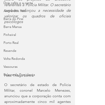
Dois cafés e a conta
referentes à Polícia Militar. O secretário 
também reforçou a necessidade de 
Angra dos Reis
valorizar os quadros de oficiais 
Barra do Piraí
psicólogos
Barra Mansa
Pinheiral
Porto Real
Resende
Volta Redonda
Vassouras
Palavra da Presidenta
Foto: 
Thiago Lontra.
O secretário de estado de Polícia 
Militar, coronel Marcelo Menezes, 
anunciou que a corporação conta com 
aproximadamente cinco mil agentes 