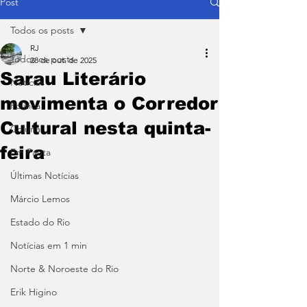
Post
Todos os posts
RJ
Todos os posts
28 de out. de 2025
Sarau Literário
Notícias
movimenta o Corredor
Política
Cultural nesta quinta-
Coluna
feira
Em Pauta
Últimas Notícias
Márcio Lemos
Estado do Rio
Notícias em 1 min
Norte & Noroeste do Rio
Erik Higino