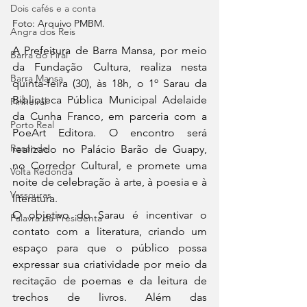
Dois cafés e a conta
Foto: Arquivo PMBM.
Angra dos Reis
A Prefeitura de Barra Mansa, por meio 
Barra do Piraí
da Fundação Cultura, realiza nesta 
Barra Mansa
quinta-feira (30), às 18h, o 1º Sarau da 
Biblioteca Pública Municipal Adelaide 
Pinheiral
da Cunha Franco, em parceria com a 
Porto Real
PoeArt Editora. O encontro será 
Resende
realizado no Palácio Barão de Guapy, 
no Corredor Cultural, e promete uma 
Volta Redonda
noite de celebração à arte, à poesia e à 
Vassouras
literatura.
O objetivo do Sarau é incentivar o 
Palavra da Presidenta
contato com a literatura, criando um 
espaço para que o público possa 
expressar sua criatividade por meio da 
recitação de poemas e da leitura de 
trechos de livros. Além das 