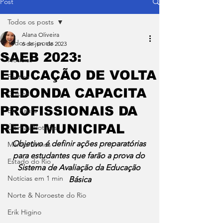
Post
Todos os posts
Alana Oliveira
Todos os posts
6 de jun. de 2023
SAEB 2023:
Notícias
EDUCAÇÃO DE VOLTA
Política
REDONDA CAPACITA
Coluna
PROFISSIONAIS DA
Em Pauta
REDE MUNICIPAL
Últimas Notícias
Objetivo é definir ações preparatórias 
Márcio Lemos
para estudantes que farão a prova do 
Estado do Rio
Sistema de Avaliação da Educação 
Notícias em 1 min
Básica
Norte & Noroeste do Rio
Erik Higino