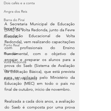
Dois cafés e a conta
Angra dos Reis
Barra do Piraí
A Secretaria Municipal de Educação 
Barra Mansa
(SME) de Volta Redonda, junto da Fevre 
(Fundação Educacional de Volta 
Pinheiral
Redonda), vem realizando capacitações 
Porto Real
com profissionais do Ensino 
Fundamental, com o objetivo de 
Resende
engajar e preparar os alunos para a 
Volta Redonda
prova do Saeb (Sistema de Avaliação 
Vassouras
da Educação Básica), que está prevista 
para ser aplicada pelo Ministério da 
Palavra da Presidenta
Educação (MEC) em todo o país no 
final de outubro, início de novembro.
Realizada a cada dois anos, a avaliação 
do Saeb é composta por uma prova 