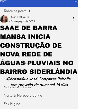
Post
Todos os posts
Alana Oliveira
Todos os posts
31 de ago. de 2023
SAAE DE BARRA
Notícias
MANSA INICIA
Política
CONSTRUÇÃO DE
Coluna
NOVA REDE DE
Em Pauta
ÁGUAS PLUVIAIS NO
Últimas Notícias
BAIRRO SIDERLÂNDIA
Márcio Lemos
Estado do Rio
Obra na Rua José Gonçalves Rebolla 
tem previsão de durar até 15 dias
Notícias em 1 min
Norte & Noroeste do Rio
Erik Higino