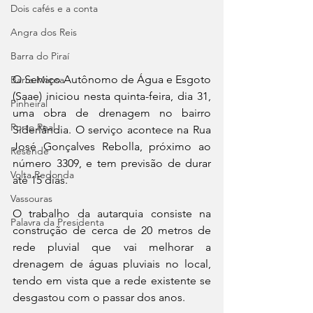
Dois cafés e a conta
Angra dos Reis
Barra do Piraí
O Serviço Autônomo de Água e Esgoto 
Barra Mansa
(Saae) iniciou nesta quinta-feira, dia 31, 
Pinheiral
uma obra de drenagem no bairro 
Porto Real
Siderlândia. O serviço acontece na Rua 
José Gonçalves Rebolla, próximo ao 
Resende
número 3309, e tem previsão de durar 
Volta Redonda
até 15 dias.
Vassouras
O trabalho da autarquia consiste na 
Palavra da Presidenta
construção de cerca de 20 metros de 
rede pluvial que vai melhorar a 
drenagem de águas pluviais no local, 
tendo em vista que a rede existente se 
desgastou com o passar dos anos.