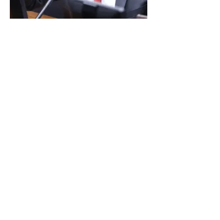
LINDBERGH DIZ QUE
PRIORIDADE SÃO MUDANÇA
DA ESCALA 6X1 E ISENÇÃO DE
IR
Reunião Prefeitura de Angra em