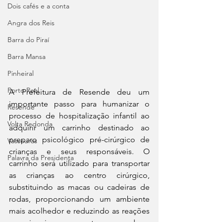
Dois cafés e a conta
Angra dos Reis
Barra do Piraí
Barra Mansa
Pinheiral
Porto Real
A Prefeitura de Resende deu um 
importante passo para humanizar o 
Resende
processo de hospitalização infantil ao 
Volta Redonda
adquirir um carrinho destinado ao 
preparo psicológico pré-cirúrgico de 
Vassouras
crianças e seus responsáveis. O 
Palavra da Presidenta
carrinho será utilizado para transportar 
as crianças ao centro cirúrgico, 
substituindo as macas ou cadeiras de 
rodas, proporcionando um ambiente 
mais acolhedor e reduzindo as reações 