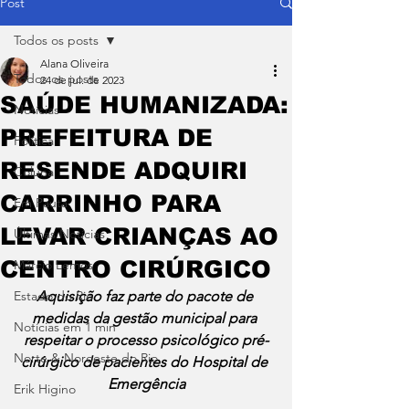
Post
Todos os posts
Alana Oliveira
Todos os posts
24 de jul. de 2023
SAÚDE HUMANIZADA:
Notícias
PREFEITURA DE
Política
RESENDE ADQUIRI
Coluna
CARRINHO PARA
Em Pauta
LEVAR CRIANÇAS AO
Últimas Notícias
CENTRO CIRÚRGICO
Márcio Lemos
Estado do Rio
Aquisição faz parte do pacote de 
medidas da gestão municipal para 
Notícias em 1 min
respeitar o processo psicológico pré-
Norte & Noroeste do Rio
cirúrgico de pacientes do Hospital de 
Emergência
Erik Higino