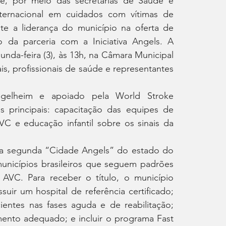
de, por meio das secretarias de Saúde e 
ternacional em cuidados com vítimas de 
ete a liderança do município na oferta de 
 da parceria com a Iniciativa Angels. A 
unda-feira (3), às 13h, na Câmara Municipal 
, profissionais de saúde e representantes 
ngelheim e apoiado pela World Stroke 
 principais: capacitação das equipes de 
 e educação infantil sobre os sinais da 
a segunda “Cidade Angels” do estado do 
unicípios brasileiros que seguem padrões 
AVC. Para receber o título, o município 
suir um hospital de referência certificado; 
ntes nas fases aguda e de reabilitação; 
nto adequado; e incluir o programa Fast 