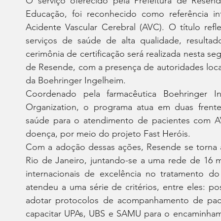
O serviço oferecido pela Prefeitura de Resen
Educação, foi reconhecido como referência in
Acidente Vascular Cerebral (AVC). O título refl
serviços de saúde de alta qualidade, resultado
cerimônia de certificação será realizada nesta seg
de Resende, com a presença de autoridades locais
da Boehringer Ingelheim.
Coordenado pela farmacêutica Boehringer I
Organization, o programa atua em duas frentes
saúde para o atendimento de pacientes com AVC
doença, por meio do projeto Fast Heróis.
Com a adoção dessas ações, Resende se torna 
Rio de Janeiro, juntando-se a uma rede de 16 m
internacionais de excelência no tratamento do 
atendeu a uma série de critérios, entre eles: pos
adotar protocolos de acompanhamento de pacie
capacitar UPAs, UBS e SAMU para o encaminhame