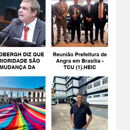
DBERGH DIZ QUE
Reunião Prefeitura de
RIORIDADE SÃO
Angra em Brasília -
MUDANÇA DA
TCU (1).HEIC
ESCALA 6X1 E
ISENÇÃO DE IR