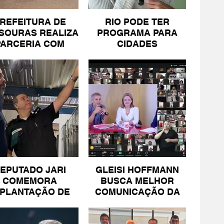
REFEITURA DE
RIO PODE TER
SOURAS REALIZA
PROGRAMA PARA
PARCERIA COM
CIDADES
SICOMÉRCIO E
LITORÂNEAS
FECOMÉRCIO
EPUTADO JARI
GLEISI HOFFMANN
COMEMORA
BUSCA MELHOR
MPLANTAÇÃO DE
COMUNICAÇÃO DA
NIDADE DA PM
ESQUERDA