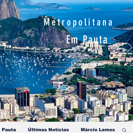
Metropolitana
Em Pauta
Página de Notícias
 Pauta
Últimas Notícias
Márcio Lemos