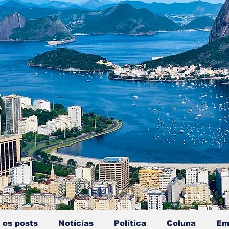
 os posts
Notícias
Política
Coluna
Em