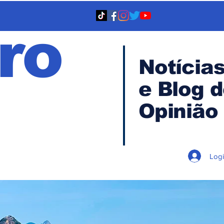
ro
Notícia
e Blog 
TA
Opinião
Log