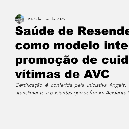
RJ
3 de nov. de 2025
Estado do Rio
Notícias em 1 min
Norte & Noro
Saúde de Resende
como modelo inte
Dois cafés e a conta
Angra dos Reis
Barra do P
promoção de cui
Porto Real
Resende
Volta Redonda
Vasso
vítimas de AVC
Certificação é conferida pela Iniciativa Angels
atendimento a pacientes que sofreram Acidente V