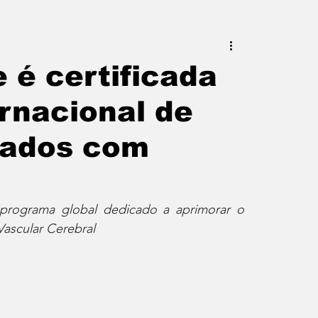
este do Rio
Erik Higino
 é certificada
rnacional de
iraí
Barra Mansa
Pinheiral
dados com
uras
Palavra da Presidenta
, programa global dedicado a aprimorar o 
ascular Cerebral