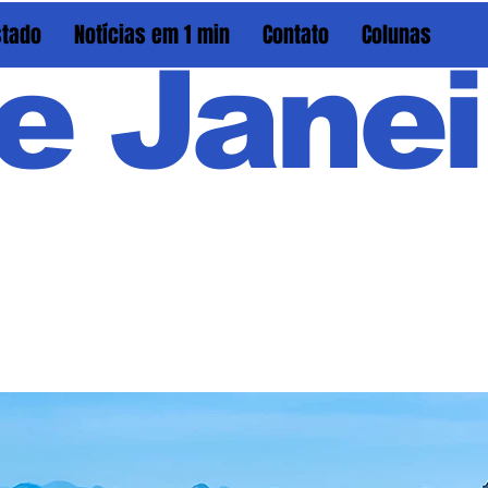
stado
Notícias em 1 min
Contato
Colunas
e Janei
Em PAU