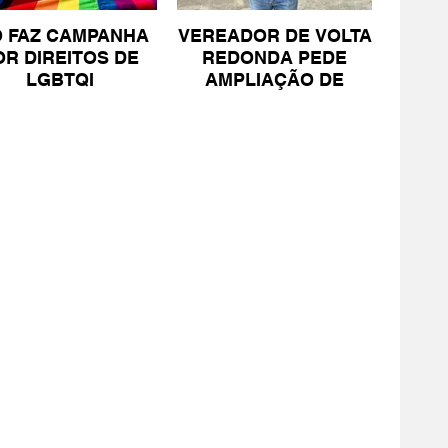
O FAZ CAMPANHA
VEREADOR DE VOLTA
OR DIREITOS DE
REDONDA PEDE
LGBTQI
AMPLIAÇÃO DE
PROJETO PARA
PESSOAS COM TEA