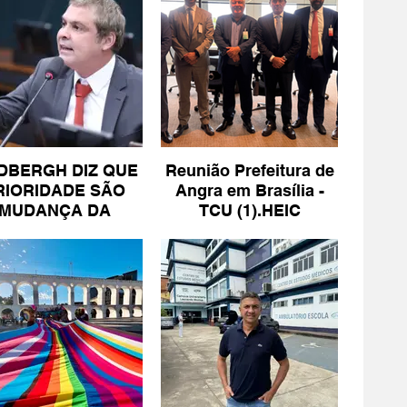
DBERGH DIZ QUE
Reunião Prefeitura de
RIORIDADE SÃO
Angra em Brasília -
MUDANÇA DA
TCU (1).HEIC
ESCALA 6X1 E
ISENÇÃO DE IR