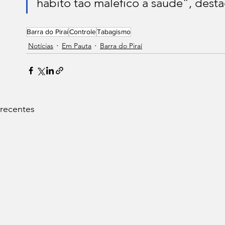
hábito tão maléfico à saúde”, desta
Barra do Piraí
Controle
Tabagismo
Notícias
Em Pauta
Barra do Piraí
 recentes