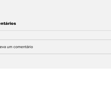
ntários
reva um comentário
INDBERGH DESTINA
Com articulaç
MENDA DE 1,5
deputado Lind
ILHÃO PARA
prefeito Ferret
MPLANTAÇÃO DE
Brasília e obt
URSO DE
milhões para 
UALIFICAÇÃO
emergenciais 
ROFISSIONAL EM
dos Reis
OLTA REDONDA