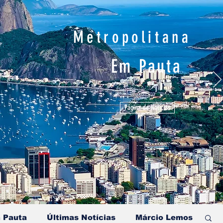
Metropolitana
Em Pauta
Página de Notícias
 Pauta
Últimas Notícias
Márcio Lemos