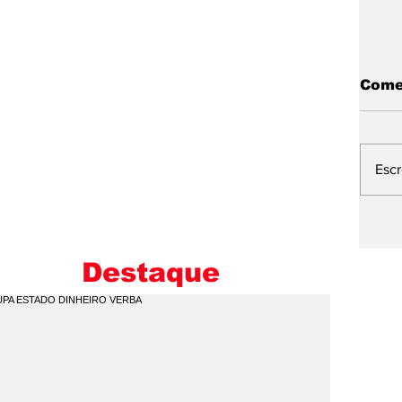
Come
Esc
L
E
M
Destaque
I
C
Q
P
V