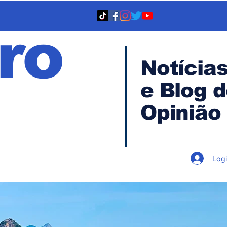
ro
Notícia
e Blog 
TA
Opinião
Log