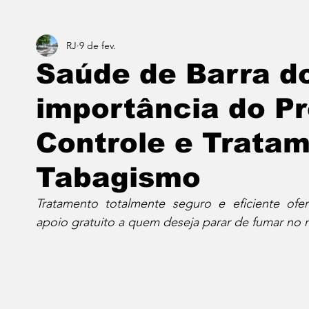
RJ
9 de fev.
Estado do Rio
Notícias em 1 min
Norte & Noro
Saúde de Barra do
importância do P
Dois cafés e a conta
Angra dos Reis
Barra do P
Controle e Trata
Porto Real
Resende
Volta Redonda
Vasso
Tabagismo
Tratamento totalmente seguro e eficiente ofe
apoio gratuito a quem deseja parar de fumar no 