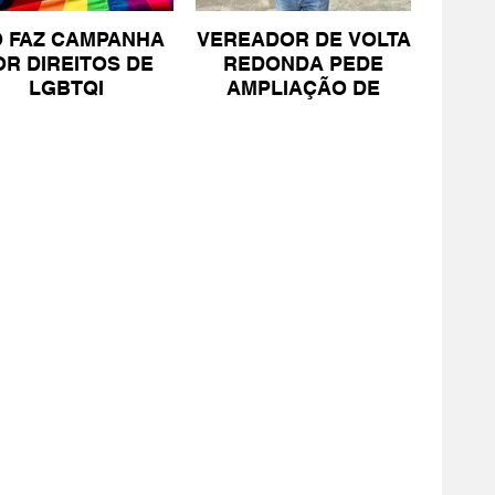
O FAZ CAMPANHA
VEREADOR DE VOLTA
OR DIREITOS DE
REDONDA PEDE
LGBTQI
AMPLIAÇÃO DE
PROJETO PARA
PESSOAS COM TEA