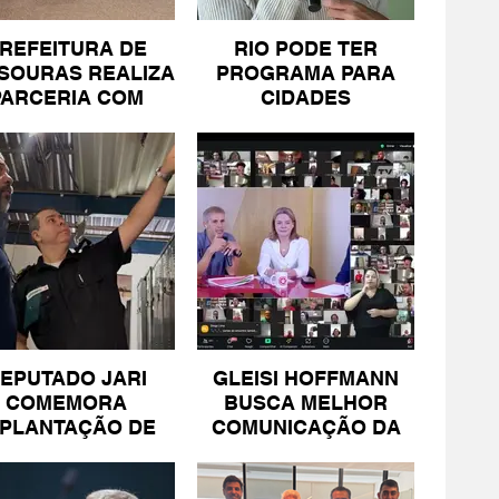
REFEITURA DE
RIO PODE TER
SOURAS REALIZA
PROGRAMA PARA
PARCERIA COM
CIDADES
SICOMÉRCIO E
LITORÂNEAS
FECOMÉRCIO
EPUTADO JARI
GLEISI HOFFMANN
COMEMORA
BUSCA MELHOR
MPLANTAÇÃO DE
COMUNICAÇÃO DA
NIDADE DA PM
ESQUERDA