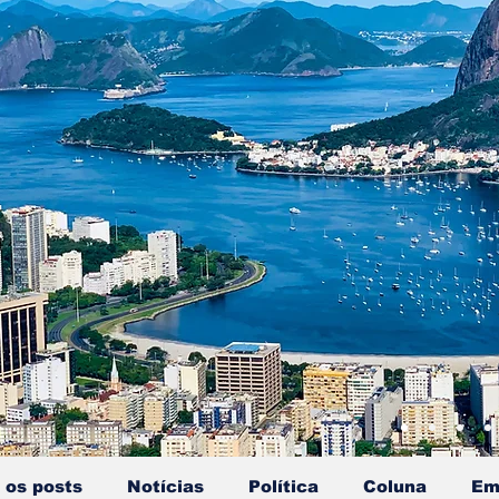
 os posts
Notícias
Política
Coluna
Em