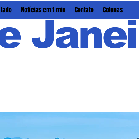
stado
Notícias em 1 min
Contato
Colunas
e Janei
Em PAU