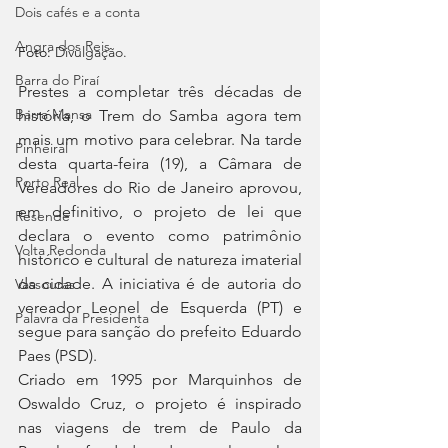
Dois cafés e a conta
Angra dos Reis
Foto: 
Divulgação.
Barra do Piraí
Prestes a completar três décadas de 
Barra Mansa
história, o Trem do Samba agora tem 
mais um motivo para celebrar. Na tarde 
Pinheiral
desta quarta-feira (19), a Câmara de 
Porto Real
Vereadores do Rio de Janeiro aprovou, 
em definitivo, o projeto de lei que 
Resende
declara o evento como patrimônio 
Volta Redonda
histórico e cultural de natureza imaterial 
da cidade. A iniciativa é de autoria do 
Vassouras
vereador Leonel de Esquerda (PT) e 
Palavra da Presidenta
segue para sanção do prefeito Eduardo 
Paes (PSD).
Criado em 1995 por Marquinhos de 
Oswaldo Cruz, o projeto é inspirado 
nas viagens de trem de Paulo da 