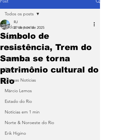
Post
Todos os posts
RJ
Todos os posts
27 de nov. de 2025
Símbolo de
Notícias
resistência, Trem do
Política
Samba se torna
Coluna
patrimônio cultural do
Em Pauta
Rio
Últimas Notícias
Márcio Lemos
Estado do Rio
Notícias em 1 min
Norte & Noroeste do Rio
Erik Higino