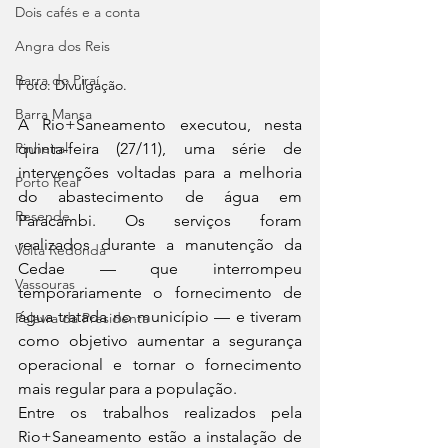
Dois cafés e a conta
Angra dos Reis
Barra do Piraí
Foto: Divulgação.
Barra Mansa
A Rio+Saneamento executou, nesta 
Pinheiral
quinta-feira (27/11), uma série de 
intervenções voltadas para a melhoria 
Porto Real
do abastecimento de água em 
Resende
Paracambi. Os serviços foram 
realizados durante a manutenção da 
Volta Redonda
Cedae — que interrompeu 
Vassouras
temporariamente o fornecimento de 
água tratada no município — e tiveram 
Palavra da Presidenta
como objetivo aumentar a segurança 
operacional e tornar o fornecimento 
mais regular para a população.
Entre os trabalhos realizados pela 
Rio+Saneamento estão a instalação de 