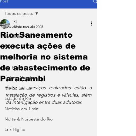
Post
Todos os posts
RJ
Todos os posts
28 de nov. de 2025
Rio+Saneamento
Notícias
executa ações de
Política
melhoria no sistema
Coluna
de abastecimento de
Em Pauta
Paracambi
Últimas Notícias
Entre os serviços realizados estão a 
Márcio Lemos
instalação de registros e válvulas, além 
Estado do Rio
da interligação entre duas adutoras
Notícias em 1 min
Norte & Noroeste do Rio
Erik Higino