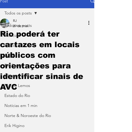
Post
Todos os posts
RJ
Todos os posts
29 de mai.
Rio poderá ter
Notícias
cartazes em locais
Política
públicos com
Coluna
orientações para
Em Pauta
identificar sinais de
Últimas Notícias
AVC
Márcio Lemos
Estado do Rio
Notícias em 1 min
Norte & Noroeste do Rio
Erik Higino