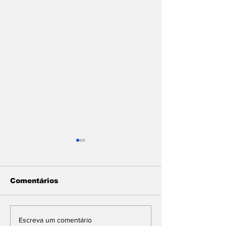
Comentários
Com articulação de
SUL FLUMIN
Escreva um comentário