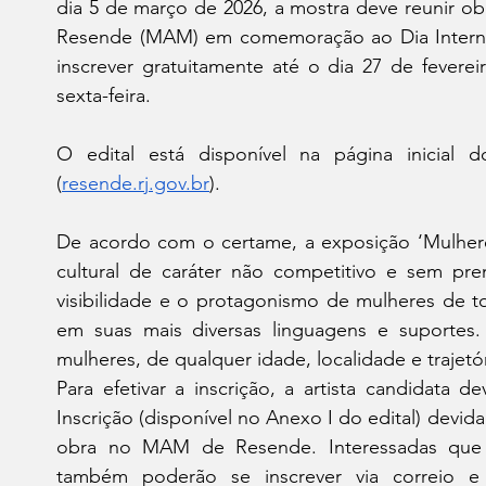
dia 5 de março de 2026, a mostra deve reunir o
Resende (MAM) em comemoração ao Dia Internac
inscrever gratuitamente até o dia 27 de fevere
sexta-feira. 
O edital está disponível na página inicial d
(
resende.rj.gov.br
).
De acordo com o certame, a exposição ‘Mulheres 
cultural de caráter não competitivo e sem pre
visibilidade e o protagonismo de mulheres de to
em suas mais diversas linguagens e suportes. P
mulheres, de qualquer idade, localidade e trajetóri
Para efetivar a inscrição, a artista candidata d
Inscrição (disponível no Anexo I do edital) devid
obra no MAM de Resende. Interessadas que 
também poderão se inscrever via correio e 