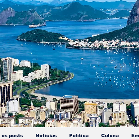
 os posts
Notícias
Política
Coluna
Em