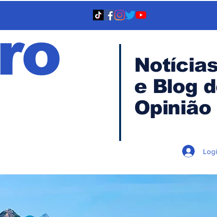
ro
Notícia
e Blog 
TA
Opinião
Log