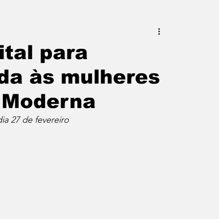
este do Rio
Erik Higino
tal para
da às mulheres
iraí
Barra Mansa
Pinheiral
 Moderna
uras
Palavra da Presidenta
ia 27 de fevereiro