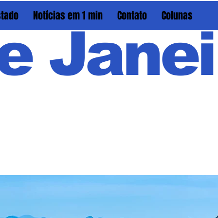
stado
Notícias em 1 min
Contato
Colunas
e Janei
Em PAU