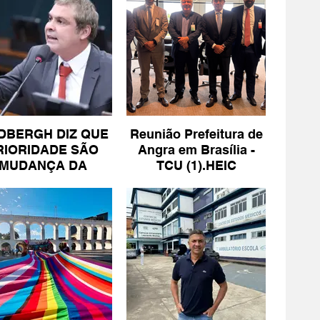
DBERGH DIZ QUE
Reunião Prefeitura de
RIORIDADE SÃO
Angra em Brasília -
MUDANÇA DA
TCU (1).HEIC
ESCALA 6X1 E
ISENÇÃO DE IR