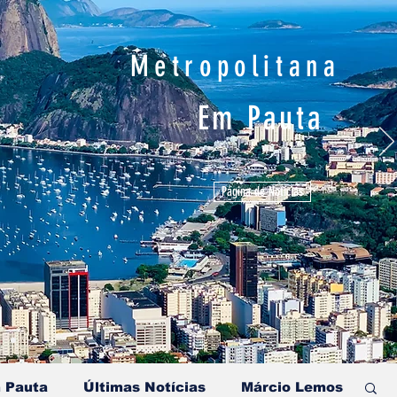
Metropolitana
Em Pauta
Página de Notícias
 Pauta
Últimas Notícias
Márcio Lemos