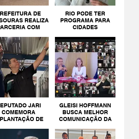
REFEITURA DE
RIO PODE TER
SOURAS REALIZA
PROGRAMA PARA
PARCERIA COM
CIDADES
SICOMÉRCIO E
LITORÂNEAS
FECOMÉRCIO
EPUTADO JARI
GLEISI HOFFMANN
COMEMORA
BUSCA MELHOR
MPLANTAÇÃO DE
COMUNICAÇÃO DA
NIDADE DA PM
ESQUERDA