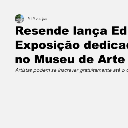
RJ
9 de jan.
Estado do Rio
Notícias em 1 min
Norte & Noro
Resende lança Edi
Exposição dedica
Dois cafés e a conta
Angra dos Reis
Barra do P
no Museu de Arte
Porto Real
Resende
Volta Redonda
Vasso
Artistas podem se inscrever gratuitamente até o d