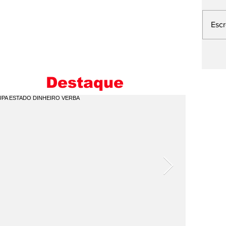
Esc
L
E
M
Destaque
I
C
Q
P
V