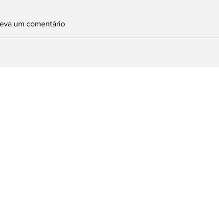
reva um comentário
INDBERGH DESTINA
Com articulaç
MENDA DE 1,5
deputado Lind
ILHÃO PARA
prefeito Ferret
MPLANTAÇÃO DE
Brasília e obt
URSO DE
milhões para 
UALIFICAÇÃO
emergenciais 
ROFISSIONAL EM
dos Reis
OLTA REDONDA