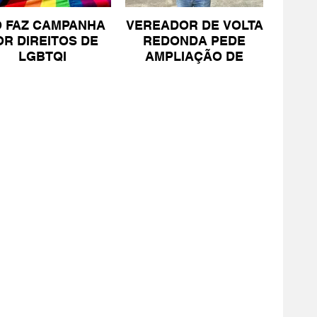
O FAZ CAMPANHA
VEREADOR DE VOLTA
OR DIREITOS DE
REDONDA PEDE
LGBTQI
AMPLIAÇÃO DE
PROJETO PARA
PESSOAS COM TEA