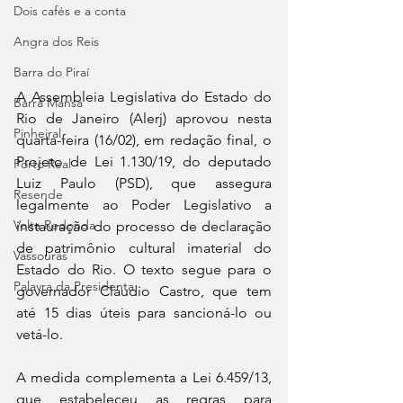
Dois cafés e a conta
Angra dos Reis
Barra do Piraí
A Assembleia Legislativa do Estado do 
Barra Mansa
Rio de Janeiro (Alerj) aprovou nesta 
Pinheiral
quarta-feira (16/02), em redação final, o 
Projeto de Lei 1.130/19, do deputado 
Porto Real
Luiz Paulo (PSD), que assegura 
Resende
legalmente ao Poder Legislativo a 
Volta Redonda
instauração do processo de declaração 
de patrimônio cultural imaterial do 
Vassouras
Estado do Rio. O texto segue para o 
Palavra da Presidenta
governador Cláudio Castro, que tem 
até 15 dias úteis para sancioná-lo ou 
vetá-lo.
A medida complementa a Lei 6.459/13, 
que estabeleceu as regras para 