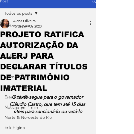
Post
Todos os posts
Alana Oliveira
Todos os posts
15 de fev. de 2023
PROJETO RATIFICA
Notícias
AUTORIZAÇÃO DA
Política
ALERJ PARA
Coluna
DECLARAR TÍTULOS
Em Pauta
DE PATRIMÔNIO
Últimas Notícias
IMATERIAL
Márcio Lemos
Estado do Rio
O texto segue para o governador 
Cláudio Castro, que tem até 15 dias 
Notícias em 1 min
úteis para sancioná-lo ou vetá-lo
Norte & Noroeste do Rio
Erik Higino