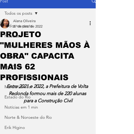
Post
Todos os posts
Alana Oliveira
Todos os posts
27 de dez. de 2022
PROJETO
Notícias
"MULHERES MÃOS À
Política
OBRA" CAPACITA
Coluna
MAIS 62
Em Pauta
PROFISSIONAIS
Últimas Notícias
Entre 2021 e 2022, a Prefeitura de Volta 
Márcio Lemos
Redonda formou mais de 220 alunas 
Estado do Rio
para a Construção Civil
Notícias em 1 min
Norte & Noroeste do Rio
Erik Higino