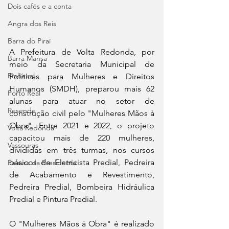
Dois cafés e a conta
Angra dos Reis
Barra do Piraí
A Prefeitura de Volta Redonda, por 
Barra Mansa
meio da Secretaria Municipal de 
Pinheiral
Políticas para Mulheres e Direitos 
Humanos (SMDH), preparou mais 62 
Porto Real
alunas para atuar no setor de 
Resende
construção civil pelo "Mulheres Mãos à 
Obra". Entre 2021 e 2022, o projeto 
Volta Redonda
capacitou mais de 220 mulheres, 
Vassouras
divididas em três turmas, nos cursos 
básicos de Eletricista Predial, Pedreira 
Palavra da Presidenta
de Acabamento e Revestimento, 
Pedreira Predial, Bombeira Hidráulica 
Predial e Pintura Predial.
O "Mulheres Mãos à Obra" é realizado 