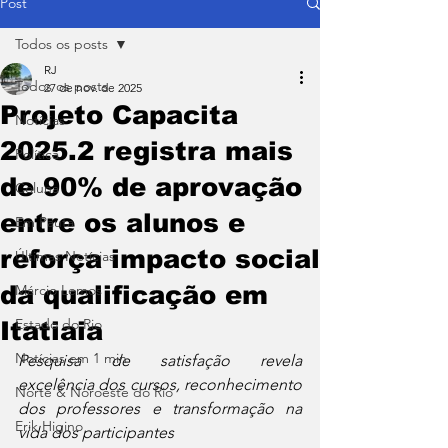
Post
Todos os posts
RJ
Todos os posts
27 de nov. de 2025
Projeto Capacita
Notícias
2025.2 registra mais
Política
de 90% de aprovação
Coluna
entre os alunos e
Em Pauta
reforça impacto social
Últimas Notícias
da qualificação em
Márcio Lemos
Estado do Rio
Itatiaia
Notícias em 1 min
Pesquisa de satisfação revela 
excelência dos cursos, reconhecimento 
Norte & Noroeste do Rio
dos professores e transformação na 
Erik Higino
vida dos participantes