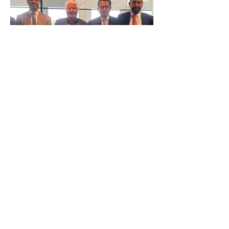
Reunião Prefeitura de Angra em
Brasília - TCU (1).HEIC