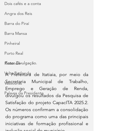
Dois cafés e a conta
Angra dos Reis
Barra do Piraí
Barra Mansa
Pinheiral
Porto Real
Foto: 
Divulgação.
Resende
Volta Redonda
A Prefeitura de Itatiaia, por meio da 
Secretaria Municipal de Trabalho, 
Vassouras
Emprego e Geração de Renda, 
Palavra da Presidenta
divulgou os resultados da Pesquisa de 
Satisfação do projeto CapacITA 2025.2. 
Os números confirmam a consolidação 
do programa como uma das principais 
iniciativas de formação profissional e 
inclusão social do município.